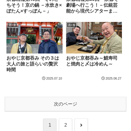
ちそう！京の鍋 －水炊き×
劇場へ行こう！－伝統芸
ぼたん×すっぽん－」
能から現代シアターまで
－」
酒×食
酒×食
おやじ京都吞み その３は
おやじ京都吞み～鯖寿司
大人の旅と語らいの贅沢
と焼肉と〆は冷めん～
時間
2025.07.10
2025.06.27
次のページ
次
1
2