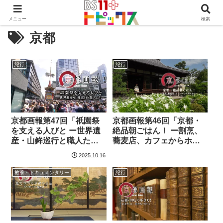
メニュー
検索
京都
紀行
紀行
京都画報第47回「祇園祭
京都画報第46回「京都・
を支える人びと ー世界遺
絶品朝ごはん！ ー割烹、
産・山鉾巡行と職人たち
蕎麦店、カフェからホテ
ー」
ルまでー」
2025.10.16
教養・ドキュメンタリー
紀行