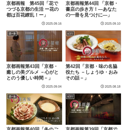
京都画報 第45回「花で
京都画報第44回 「京都・
つづる京都の生活 ー花の
書店の歩き方！―あなた
都は百花繚乱！ー」
の一冊を見つけに―」
2025.09.16
2025.09.10
酒×食
紀行
京都画報第43回「京都・
第42回「京都・味の名脇
癒しの美グルメ －心がと
役たち －しょうゆ・おみ
とのう優しい時間－」
その話－」
2025.09.04
2025.08.18
酒×食
紀行
京都画報第40回「冬のご
京都画報第39回「京都で