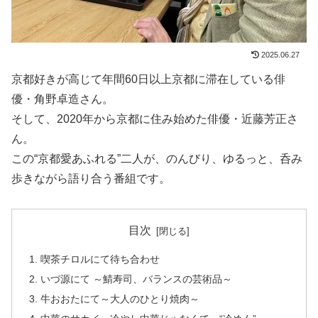
2025.06.27
京都好きが高じて年間60日以上京都に滞在している俳
優・角野卓造さん。
そして、2020年から京都に住み始めた俳優・近藤芳正さ
ん。
この“京都愛あふれる”二人が、のんびり、ゆるっと、呑み
歩きながら語り合う番組です。
目次
喫茶チロルにて待ち合わせ
いづ源にて ～鯖寿司、バランスの芸術品～
牛おおたにて～大人のひとり焼肉～