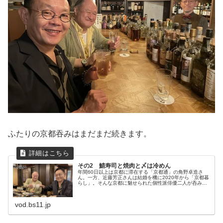
ふたりの京都吞みはまだまだ続きます。
その2 鯖寿司と焼肉と〆は冷めん
年間60日以上は京都に滞在する「京都通」の角野卓造さ
ん。一方、近藤芳正さんは結婚を機に2020年から「京都暮
らし」。そんな京都に魅せられた個性派俳優二人が呑み歩
きしたら!?ということで、京都を舞台にしたおやじ達の新
感覚グルメエンターテインメ...
vod.bs11.jp