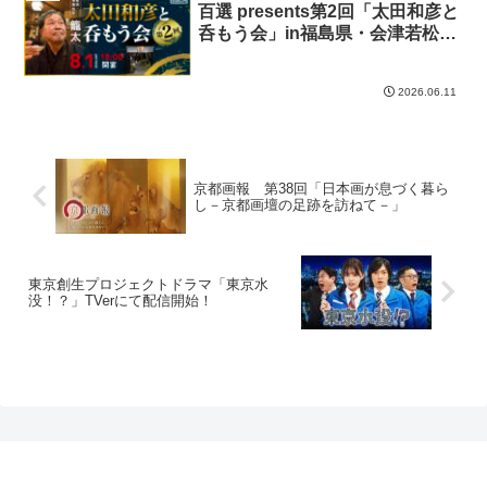
百選 presents第2回「太田和彦と
呑もう会」in福島県・会津若松市
開催決定！
2026.06.11
京都画報 第38回「日本画が息づく暮ら
し－京都画壇の足跡を訪ねて－」
東京創生プロジェクトドラマ「東京水
没！？」TVerにて配信開始！