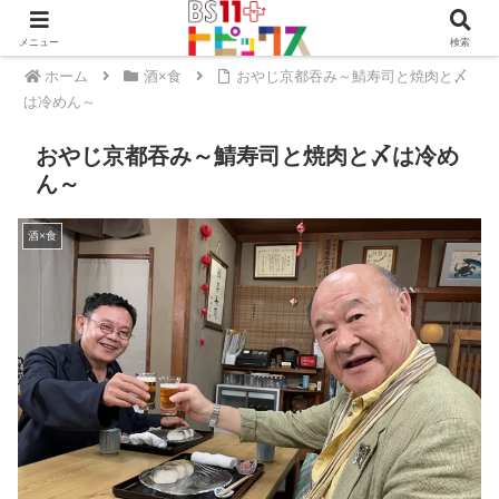
メニュー
検索
ホーム
酒×食
おやじ京都吞み～鯖寿司と焼肉と〆
は冷めん～
おやじ京都吞み～鯖寿司と焼肉と〆は冷め
ん～
酒×食