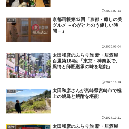
2023.07.14
京都画報第43回「京都・癒しの美
酒×食
グルメ －心がととのう優しい時
間－」
2025.09.04
太田和彦のふらり旅 新・居酒屋
酒×食
百選第164回「東京・神楽坂で、
風情と師匠継承の味を堪能」
2025.10.10
太田和彦さんが宮崎県宮崎市で極
酒×食
上の焼鳥と焼酎を堪能
2024.10.21
太田和彦のふらり旅 新・居酒屋
酒×食