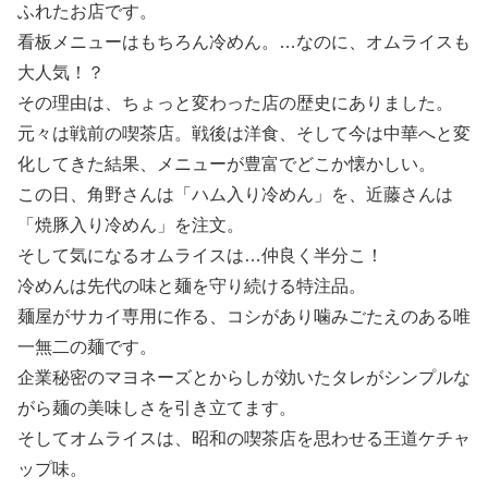
ふれたお店です。
看板メニューはもちろん冷めん。…なのに、オムライスも
大人気！？
その理由は、ちょっと変わった店の歴史にありました。
元々は戦前の喫茶店。戦後は洋食、そして今は中華へと変
化してきた結果、メニューが豊富でどこか懐かしい。
この日、角野さんは「ハム入り冷めん」を、近藤さんは
「焼豚入り冷めん」を注文。
そして気になるオムライスは…仲良く半分こ！
冷めんは先代の味と麺を守り続ける特注品。
麺屋がサカイ専用に作る、コシがあり噛みごたえのある唯
一無二の麺です。
企業秘密のマヨネーズとからしが効いたタレがシンプルな
がら麺の美味しさを引き立てます。
そしてオムライスは、昭和の喫茶店を思わせる王道ケチャ
ップ味。