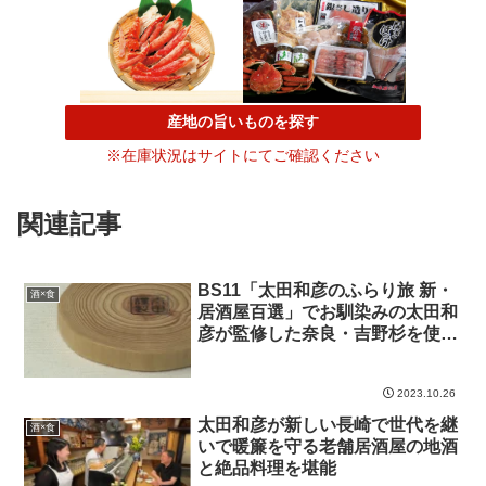
産地の旨いものを探す
※在庫状況はサイトにてご確認ください
関連記事
BS11「太田和彦のふらり旅 新・
酒×食
居酒屋百選」でお馴染みの太田和
彦が監修した奈良・吉野杉を使用
した 間伐材コースター ねんりん
をBS11SHOPにて絶賛販売
2023.10.26
中！！
太田和彦が新しい長崎で世代を継
酒×食
いで暖簾を守る老舗居酒屋の地酒
と絶品料理を堪能