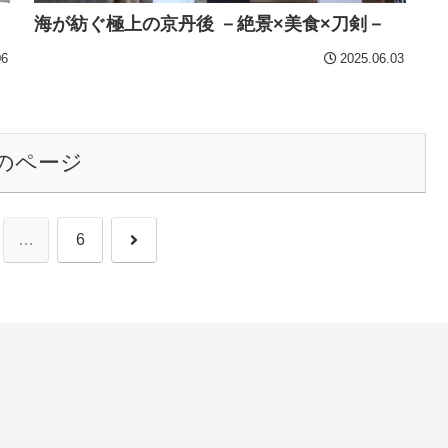
海が紡ぐ極上の京丹後 －絶景×美食×刀剣－
06
2025.06.03
のページ
次
…
6
へ