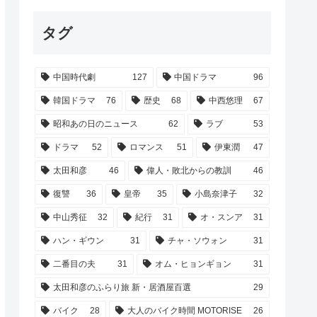
タグ
中国時代劇
127
中国ドラマ
96
韓国ドラマ
76
歴史
68
中西悠理
67
昭和あの日のニュース
62
ラブ
53
ドラマ
52
ロマンス
51
伊東潤
47
太田和彦
46
偉人・敗北からの教訓
46
復讐
36
皇帝
35
小島奈津子
32
中山秀征
32
紀行
31
オ・スンア
31
ハン・ギウン
31
チャ・ソウォン
31
二番目の夫
31
オム・ヒョンギョン
31
太田和彦のふらり旅 新・居酒屋百選
29
バイク
28
大人のバイク時間 MOTORISE
26