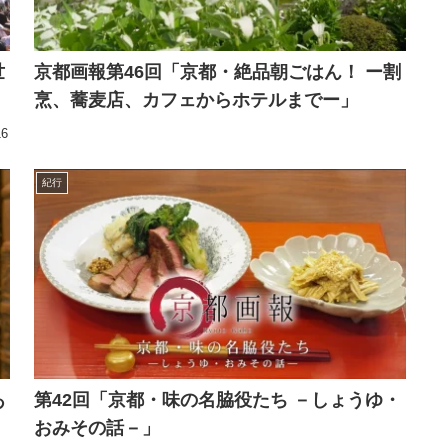
世
京都画報第46回「京都・絶品朝ごはん！ ー割
烹、蕎麦店、カフェからホテルまでー」
16
紀行
あ
第42回「京都・味の名脇役たち －しょうゆ・
おみその話－」