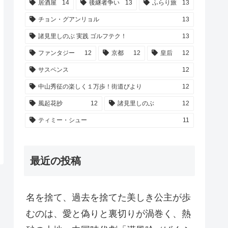
居酒屋
14
後継者争い
13
ふらり旅
13
チョン・グアンリョル
13
諸見里しのぶ 実践 ゴルフテク！
13
ファンタジー
12
京都
12
皇后
12
サスペンス
12
中山秀征の楽しく１万歩！街道びより
12
風起花抄
12
諸見里しのぶ
12
ティミー・シュー
11
最近の投稿
名を捨て、過去を捨てた美しき公主が歩
むのは、愛と偽りと裏切りが渦巻く、熱