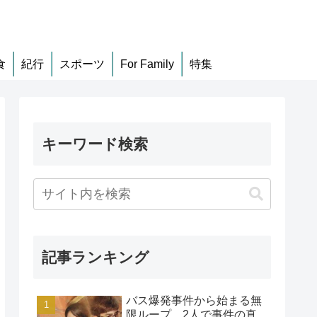
食
紀行
スポーツ
For Family
特集
キーワード検索
記事ランキング
バス爆発事件から始まる無
限ループ、2人で事件の真