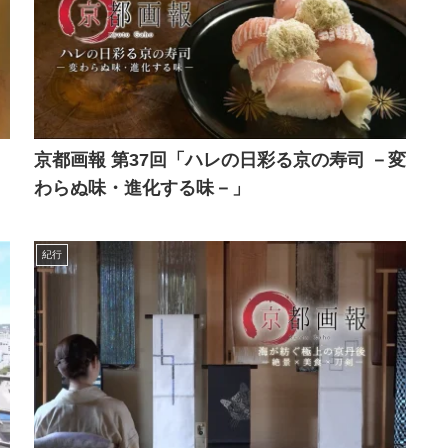
京都画報 第37回「ハレの日彩る京の寿司 －変
わらぬ味・進化する味－」
紀行