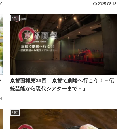
10
2025.08.18
紀行
ラ
京都画報第39回「京都で劇場へ行こう！－伝
統芸能から現代シアターまで－」
04
紀行