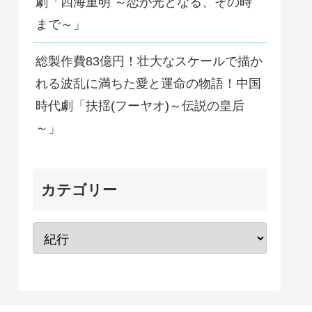
劇「四海重明 ～恋が光となる、その時
まで～」
総製作費83億円！壮大なスケールで描か
れる波乱に満ちた愛と運命の物語！中国
時代劇「扶揺(フーヤオ)～伝説の皇后
～」
カテゴリー