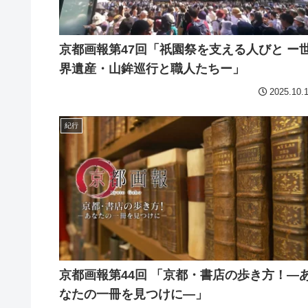
京都画報第47回「祇園祭を支える人びと ー
界遺産・山鉾巡行と職人たちー」
2025.10.
紀行
京都画報第44回 「京都・書店の歩き方！―
なたの一冊を見つけに―」