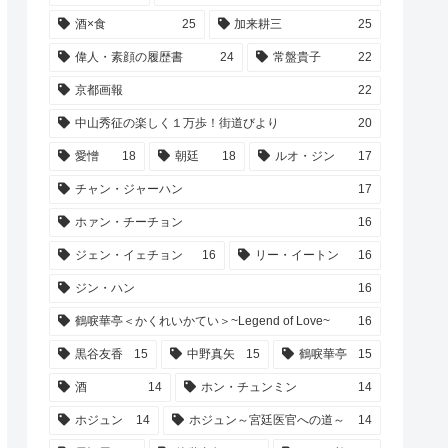
酒×食
25
加来耕三
25
偉人・素顔の履歴書
24
常盤貴子
22
京都画報
22
中山秀征の楽しく１万歩！街道びより
20
愛憎
18
朝廷
18
ルオ・ジン
17
チャン・ジャーハン
17
ホァン・チーチョン
16
ジェン・イェチョン
16
リー・イートン
16
ジン・ハン
16
鶴唳華亭＜かくれいかてい＞~Legend of Love~
16
黒谷友香
15
中野真矢
15
鶴唳華亭
15
酒
14
ホン・チュンミン
14
ホジュン
14
ホジュン～宮廷医官への道～
14