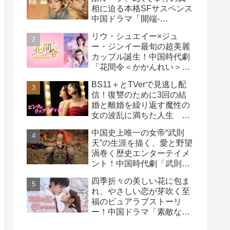
相に迫る本格SFサスペンス
中国ドラマ「開端-
RESET-」
リウ・シュエイー×ジュ
ー・ジンイー最旬の超美麗
カップル誕生！中国時代劇
「花間令＜かかんれい＞～
Lost in Love～」
BS11＋とTVerで見逃し配
信！復讐のために3回の結
婚と離婚を繰り返す魔性の
女の波乱に満ちた人生
韓国ドラマ「ピンクのリッ
中国史上唯一の女帝“武則
プスティック」
天”の生涯を描く、愛と野望
渦巻く歴史エンターテイメ
ント！中国時代劇「武則天
-The Empress-」
四季折々の美しい花に包ま
れ、やさしい恋が芽吹く至
福のピュアラブストーリ
ー！中国ドラマ「素敵な恋
の咲かせかた」