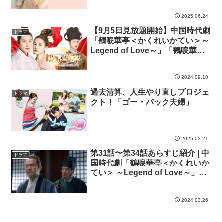
2025.06.24
【9月5日見放題開始】中国時代劇
ドラマ
「鶴唳華亭＜かくれいかてい＞～
Legend of Love～」「鶴唳華亭
＜かくれいかてい＞ 外伝～別雲
間～」の見放題配信がBS11+でス
2024.09.10
タート
過去清算、人生やり直しプロジェ
ドラマ
クト！「ゴー・バック夫婦」
2025.02.21
第31話〜第34話あらすじ紹介 | 中
ドラマ
国時代劇「鶴唳華亭＜かくれいか
てい＞ ～Legend of Love～」ノ
ーカット版
2024.03.26