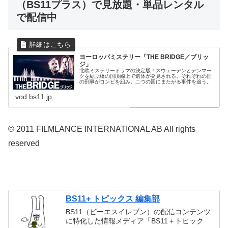
（BS11プラス）で見放題・単品レンタル
で配信中
ヨーロッパミステリー「THE BRIDGE／ブリッ
ジ」
北欧ミステリードラマの決定版！スウェーデンとデンマー
クを結ぶ橋の国境線上で遺体が発見される。それぞれの国
の刑事がコンビを組み、二つの国にまたがる事件を追う。
vod.bs11.jp
© 2011 FILMLANCE INTERNATIONAL AB All rights
reserved
BS11+ トピックス 編集部
BS11（ビーエスイレブン）の配信コンテンツ
に特化した情報メディア「BS11＋トピック