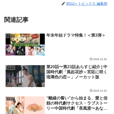
BS11+ トピックス 編集部
関連記事
年末年始ドラマ特集！＜第3弾＞
ドラマ
2024.12.20
第20話〜第23話あらすじ紹介 | 中
ドラマ
国時代劇「風起花抄～宮廷に咲く
琉璃色の恋～」ノーカット版
2023.12.22
“離縁の誓い”から始まる、愛と信
ドラマ
頼の時代劇サクセス・ラブストー
リー中国時代劇「長風渡〜あなた
と綴る、運命の縁～」