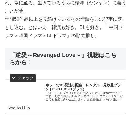
れ、今に至る。生きているうちに楊洋（ヤンヤン）に会う
ことが夢。
年間50作品以上を見続けているその情熱をこの記事に落
とし込む。とはいえ、韓流も好き。BLも好き。「中国ド
ラマ＞韓国ドラマ＞BLドラマ」の順で推し。
「逆愛～Revenged Love～」視聴はこち
らから！
ネットでBS見逃し配信・レンタル・見放題プラ
ン | BS11+(BS11プラス)
BS11+(BS11プラス)はBS11のネット見逃し配信サービス
です。あなたの見たい時に、携帯・PC・タブレットで、ど
こでもお楽しみいただけます。居酒屋番組、バイク旅、ド
キュメンタリー、スポーツ、アニメ関連番組などを配信
中。
vod.bs11.jp