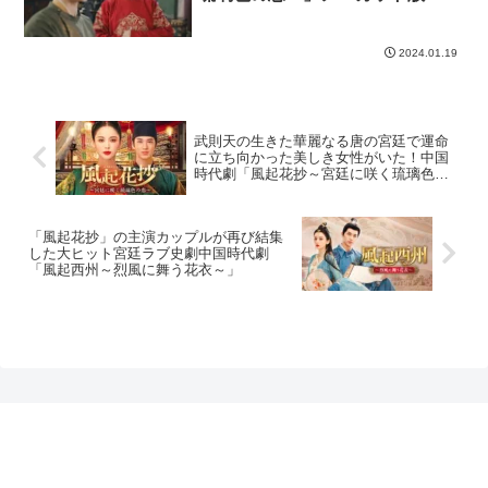
2024.01.19
武則天の生きた華麗なる唐の宮廷で運命
に立ち向かった美しき女性がいた！中国
時代劇「風起花抄～宮廷に咲く琉璃色の
恋～」
「風起花抄」の主演カップルが再び結集
した大ヒット宮廷ラブ史劇中国時代劇
「風起西州～烈風に舞う花衣～」
プライバシーポリシー