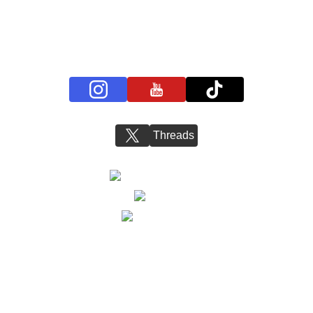
お問い合わせ
BS11+ 公式SNSアカウント
Threads
©2023 Nippon BS Broadcasting Corporation. AllRights Reserved.