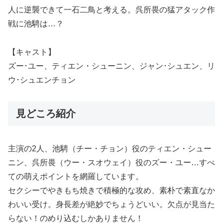
人に逆襲できて一石二鳥と考える。呉所畏の猛アタック作
戦に池騁は…？
【キャスト】
ズー･ユー、ティエン・シューニン、ジャン･シュエン、リ
ウ･シュエンチョン
見どころ紹介
主演の2人、池騁（チー・チョン）役のティエン・シュー
ニン、呉所畏（ウー・スオウェイ）役のズー・ユー…すべ
ての萌えポイントを網羅しています。
セクシーでやきもち焼きで積極的な攻め、素朴で素直なか
わいい受け。身長差が絶妙でちょうどいい。欠点が見当た
らない！のめり込むしかありません！