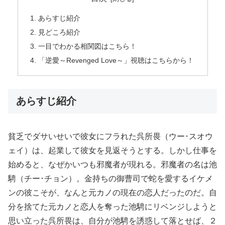
あらすじ紹介
見どころ紹介
一目でわかる相関図はこちら！
「逆愛～Revenged Love～」視聴はこちらから！
あらすじ紹介
貧乏でダサいせいで彼女にフラれた呉所畏（ウー･スオウ
ェイ）は、起業して彼女を見返そうとする。しかし仕事を
始めると、なぜかいつも邪魔者が現れる。邪魔者の名は池
騁（チー･チョン）。金持ちの御曹司で蛇を愛するイケメ
ンの彼こそが、なんと元カノの現在の恋人だったのだ。自
分を捨てた元カノと恋人を奪った池騁にリベンジしようと
思い立った呉所畏は、自分が池騁を誘惑して落とせば、２