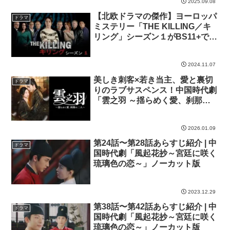
2025.09.08
【北欧ドラマの傑作】ヨーロッパ
ドラマ
ミステリー「THE KILLING／キ
リング」シーズン１がBS11+で配
信スタート
2024.11.07
美しき刺客×若き当主、愛と裏切
ドラマ
りのラブサスペンス！中国時代劇
「雲之羽 ～揺らめく愛、刹那の
二人～」
2026.01.09
第24話〜第28話あらすじ紹介 | 中
ドラマ
国時代劇「風起花抄～宮廷に咲く
琉璃色の恋～」ノーカット版
2023.12.29
第38話〜第42話あらすじ紹介 | 中
ドラマ
国時代劇「風起花抄～宮廷に咲く
琉璃色の恋～」ノーカット版