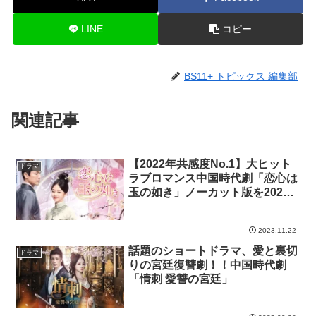
LINE
コピー
BS11+ トピックス 編集部
関連記事
【2022年共感度No.1】大ヒット
ドラマ
ラブロマンス中国時代劇「恋心は
玉の如き」ノーカット版を2023
年11月27日よりBS11+で単品レ
ンタル配信スタート
2023.11.22
話題のショートドラマ、愛と裏切
ドラマ
りの宮廷復讐劇！！中国時代劇
「情刺 愛讐の宮廷」