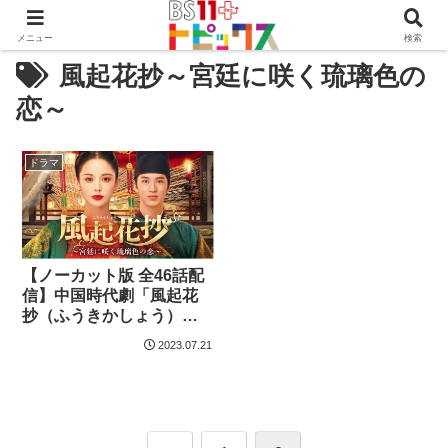
メニュー
検索
風起花抄～宮廷に咲く琉璃色の
恋～
ドラマ
【ノーカット版 全46話配
信】中国時代劇「風起花
抄（ふうきかしょう）～
宮廷に咲く琉璃色の恋
2023.07.21
～」を好評配信中！