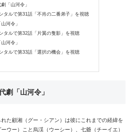
時代劇「山河令」
品レンタルで第31話「不肖の二番弟子」を視聴
劇「山河令」
品レンタルで第32話「片翼の隻影」を視聴
劇「山河令」
品レンタルで第33話「選択の機会」を視聴
ら
時代劇「山河令」
れた顧湘（グー・シアン）は彼にこれまでの経緯を
ダーウー）こと烏渓（ウーシー）、七爺（チーイエ）