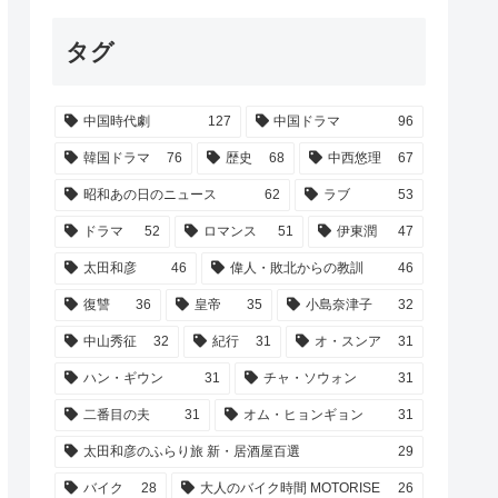
タグ
中国時代劇
127
中国ドラマ
96
韓国ドラマ
76
歴史
68
中西悠理
67
昭和あの日のニュース
62
ラブ
53
ドラマ
52
ロマンス
51
伊東潤
47
太田和彦
46
偉人・敗北からの教訓
46
復讐
36
皇帝
35
小島奈津子
32
中山秀征
32
紀行
31
オ・スンア
31
ハン・ギウン
31
チャ・ソウォン
31
二番目の夫
31
オム・ヒョンギョン
31
太田和彦のふらり旅 新・居酒屋百選
29
バイク
28
大人のバイク時間 MOTORISE
26