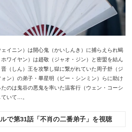
ェイニン）は開心鬼（かいしんき）に捕らえられ蝎
・ホワイヤン）は趙敬（ジャオ・ジン）と密盟を結ん
、晋（しん）王を攻撃し獄に繋がれていた周子舒（ジ
フォン）の弟子・畢星明（ビー・シンミン）らに助け
ったのは鬼谷の悪鬼を率いた温客行（ウェン・コーシ
していて…。
ンタルで第31話「不肖の二番弟子」を視聴