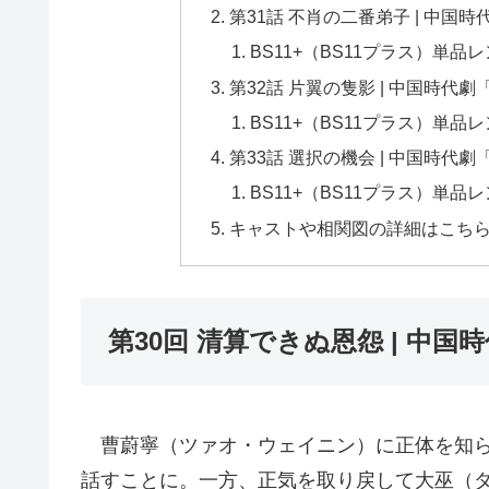
第31話 不肖の二番弟子 | 中国
BS11+（BS11プラス）単
第32話 片翼の隻影 | 中国時代
BS11+（BS11プラス）単
第33話 選択の機会 | 中国時代
BS11+（BS11プラス）単
キャストや相関図の詳細はこち
第30回 清算できぬ恩怨 | 中国
曹蔚寧（ツァオ・ウェイニン）に正体を知ら
話すことに。一方、正気を取り戻して大巫（