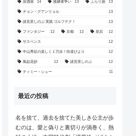
居酒屋
14
後継者争い
13
ふらり旅
13
チョン・グアンリョル
13
諸見里しのぶ 実践 ゴルフテク！
13
ファンタジー
12
京都
12
皇后
12
サスペンス
12
中山秀征の楽しく１万歩！街道びより
12
風起花抄
12
諸見里しのぶ
12
ティミー・シュー
11
最近の投稿
名を捨て、過去を捨てた美しき公主が歩
むのは、愛と偽りと裏切りが渦巻く、熱