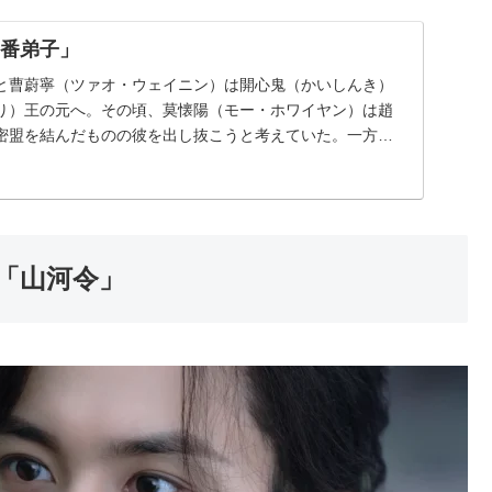
二番弟子」
と曹蔚寧（ツァオ・ウェイニン）は開心鬼（かいしんき）
り）王の元へ。その頃、莫懐陽（モー・ホワイヤン）は趙
密盟を結んだものの彼を出し抜こうと考えていた。一方、
...
劇「山河令」