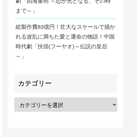
劇「四海重明 ～恋が光となる、その時
まで～」
総製作費83億円！壮大なスケールで描か
れる波乱に満ちた愛と運命の物語！中国
時代劇「扶揺(フーヤオ)～伝説の皇后
～」
カテゴリー