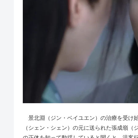
景北淵（ジン・ベイユエン）の治療を受け始
（シェン・シェン）の元に送られた張成嶺（
の正体を知って動揺していると聞くと、温客