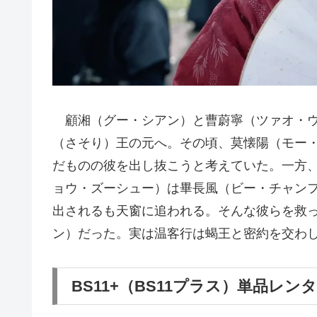
顧湘（グー・シアン）と曹蔚寧（ツァオ・ウ
（さそり）王の元へ。その頃、莫懐陽（モー
だものの彼を出し抜こうと考えていた。一方
ョウ・ズーシュー）は畢長風（ビー・チャン
出されるも天窗に追われる。そんな彼らを救
ン）だった。実は温客行は蝎王と密約を交わ
BS11+（BS11プラス）単品レ