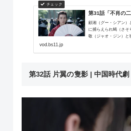
第31話「不肖の
顧湘（グー・シアン）
に捕らえられ蝎（さそ
敬（ジャオ・ジン）と
晋（しん）王を攻撃し獄に
vod.bs11.jp
第32話 片翼の隻影 | 中国時代