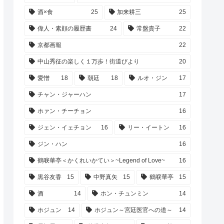
酒×食
25
加来耕三
25
偉人・素顔の履歴書
24
常盤貴子
22
京都画報
22
中山秀征の楽しく１万歩！街道びより
20
愛憎
18
朝廷
18
ルオ・ジン
17
チャン・ジャーハン
17
ホァン・チーチョン
16
ジェン・イェチョン
16
リー・イートン
16
ジン・ハン
16
鶴唳華亭＜かくれいかてい＞~Legend of Love~
16
黒谷友香
15
中野真矢
15
鶴唳華亭
15
酒
14
ホン・チュンミン
14
ホジュン
14
ホジュン～宮廷医官への道～
14