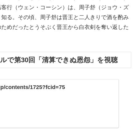
温客行（ウェン・コーシン）は、周子舒（ジョウ・ズ
と知る。その頃、周子舒は晋王と二人きりで酒を酌み
のためだったとうそぶく晋王から白衣剣を奪い返した
ンタルで第30回「清算できぬ恩怨」を視聴
.jp/contents/1725?fcid=75