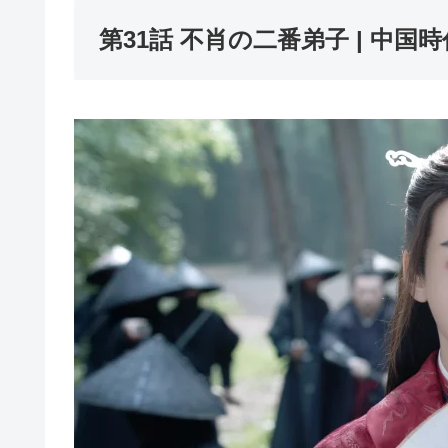
第31話 不肖の二番弟子 | 中国