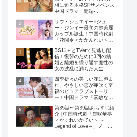
相に迫る本格SFサスペンス
中国ドラマ「開端-
RESET-」
リウ・シュエイー×ジュ
ー・ジンイー最旬の超美麗
カップル誕生！中国時代劇
「花間令＜かかんれい＞～
Lost in Love～」
BS11＋とTVerで見逃し配
信！復讐のために3回の結
婚と離婚を繰り返す魔性の
女の波乱に満ちた人生
韓国ドラマ「ピンクのリッ
四季折々の美しい花に包ま
プスティック」
れ、やさしい恋が芽吹く至
福のピュアラブストーリ
ー！中国ドラマ「素敵な恋
の咲かせかた」
第35話〜第39話あらすじ紹
介 | 中国時代劇「鶴唳華亭
＜かくれいかてい＞ ～
Legend of Love～」ノーカ
ット版