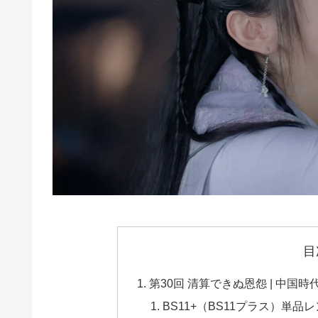
目
第30回 清算できぬ恩怨 | 中国
BS11+（BS11プラス）単