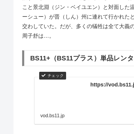
こと景北淵（ジン・ベイユエン）と対面した
ーシュー）が晋（しん）州に連れて行かれた
交わしていた。だが、多くの犠牲は全て大義
周子舒は…。
BS11+（BS11プラス）単品レ
https://vod.bs11
vod.bs11.jp