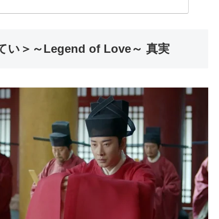
＞～Legend of Love～ 真実