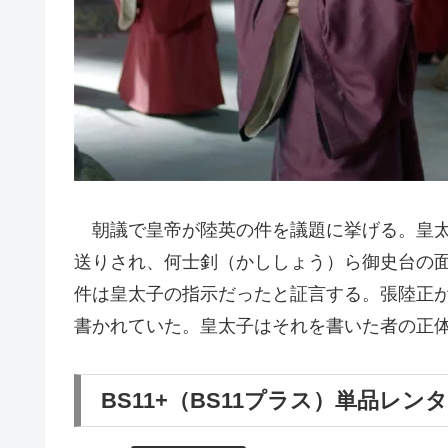
朝議で皇帝が陸英の件を議題に挙げる。皇太
送りされ、何士釗（かししょう）ら御史台の
件は皇太子の指示だったと証言する。張陸正
書かれていた。皇太子はそれを書いた者の正
BS11+（BS11プラス）単品レン