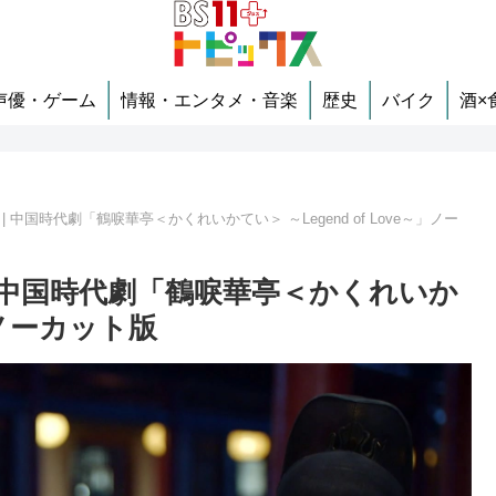
声優・ゲーム
情報・エンタメ・音楽
歴史
バイク
酒×
| 中国時代劇「鶴唳華亭＜かくれいかてい＞ ～Legend of Love～」ノー
| 中国時代劇「鶴唳華亭＜かくれいか
～」ノーカット版