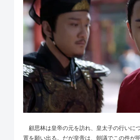
顧思林は皇帝の元を訪れ、皇太子の行いにつ
置を願い出る。だが皇帝は、朝議でこの件が