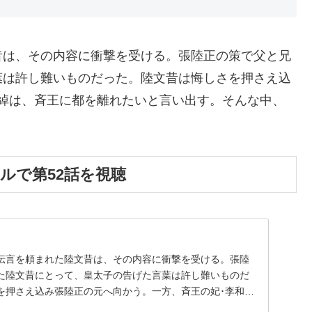
は、その内容に衝撃を受ける。張陸正の策で父と兄
葉は許し難いものだった。陸文昔は悔しさを押さえ込
綽は、斉王に都を離れたいと言い出す。そんな中、
タルで第52話を視聴
伝言を頼まれた陸文昔は、その内容に衝撃を受ける。張陸
た陸文昔にとって、皇太子の告げた言葉は許し難いものだ
を押さえ込み張陸正の元へ向かう。一方、斉王の妃･李和綽
..