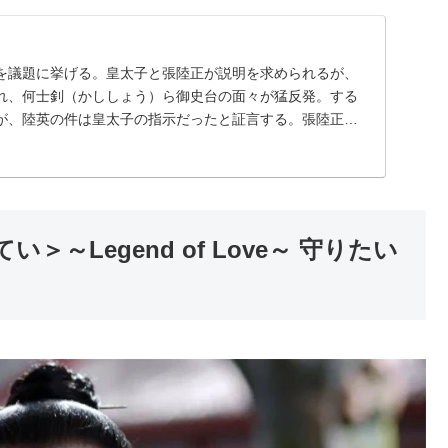
を議題に挙げる。皇太子と張陸正が説明を求められるが、
れ、何士釗（かししょう）ら御史台の面々が猛反発。する
が、陸英の件は皇太子の指示だったと証言する。張陸正が
...
＞～Legend of Love～ 守りたい