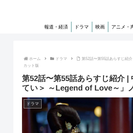
報道・経済
ドラマ
映画
アニメ・
ホーム
ドラマ
第52話〜第55話あらすじ紹介 
カット版
第52話〜第55話あらすじ紹介 
てい＞ ～Legend of Love
ドラマ