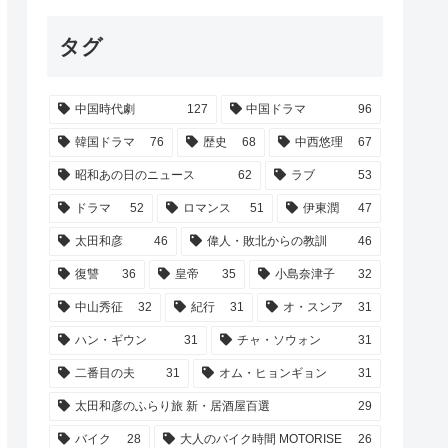
タグ
中国時代劇
127
中国ドラマ
96
韓国ドラマ
76
歴史
68
中西悠理
67
昭和あの日のニュース
62
ラブ
53
ドラマ
52
ロマンス
51
伊東潤
47
太田和彦
46
偉人・敗北からの教訓
46
復讐
36
皇帝
35
小島奈津子
32
中山秀征
32
紀行
31
オ・スンア
31
ハン・ギウン
31
チャ・ソウォン
31
二番目の夫
31
オム・ヒョンギョン
31
太田和彦のふらり旅 新・居酒屋百選
29
バイク
28
大人のバイク時間 MOTORISE
26