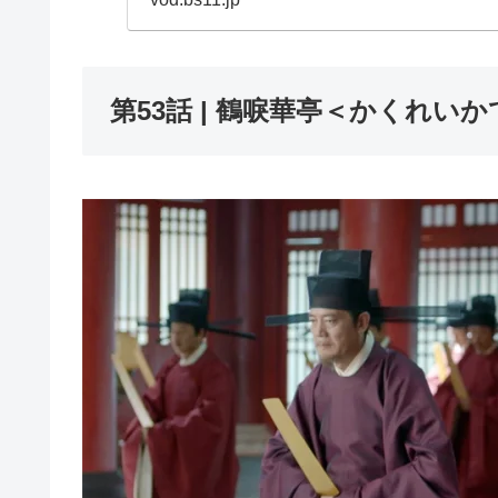
第53話 | 鶴唳華亭＜かくれいかてい