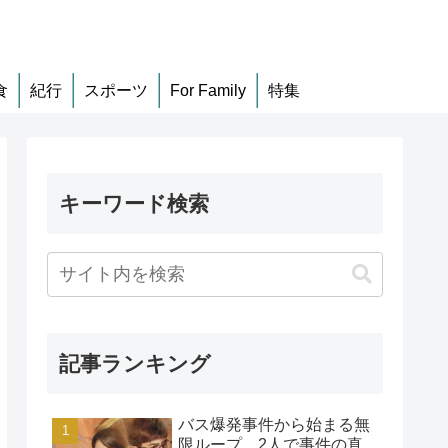
食
紀行
スポーツ
For Family
特集
キーワード検索
記事ランキング
バス爆発事件から始まる無
限ループ、2人で事件の真