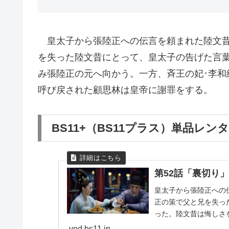
皇太子から張陸正への伝言を頼まれた陸文昔
を失った陸文昔にとって、皇太子の告げた言
み張陸正の元へ向かう。一方、斉王の妃･李和
呼び戻された顧思林は皇帝に謝罪をする。
BS11+（BS11プラス）単品レン
第52話「裏切り」
皇太子から張陸正への
正の策で父と兄を失っ
った。陸文昔は悔しさ
は、斉王に都を離れたい.
vod.bs11.jp