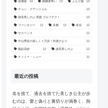
居酒屋
14
後継者争い
13
ふらり旅
13
チョン・グアンリョル
13
諸見里しのぶ 実践 ゴルフテク！
13
ファンタジー
12
京都
12
皇后
12
サスペンス
12
中山秀征の楽しく１万歩！街道びより
12
風起花抄
12
諸見里しのぶ
12
ティミー・シュー
11
最近の投稿
名を捨て、過去を捨てた美しき公主が歩
むのは、愛と偽りと裏切りが渦巻く、熱