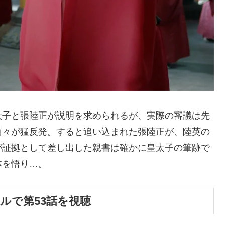
子と張陸正が説明を求められるが、実際の審議は先
面々が猛反発。すると追い込まれた張陸正が、陸英の
が証拠として差し出した親書は確かに皇太子の筆跡で
体を悟り…。
タルで第53話を視聴