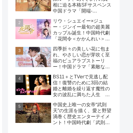
相に迫る本格SFサスペンス
中国ドラマ「開端-
RESET-」
リウ・シュエイー×ジュ
ー・ジンイー最旬の超美麗
カップル誕生！中国時代劇
「花間令＜かかんれい＞～
Lost in Love～」
四季折々の美しい花に包ま
れ、やさしい恋が芽吹く至
福のピュアラブストーリ
ー！中国ドラマ「素敵な恋
の咲かせかた」
BS11＋とTVerで見逃し配
信！復讐のために3回の結
婚と離婚を繰り返す魔性の
女の波乱に満ちた人生
韓国ドラマ「ピンクのリッ
中国史上唯一の女帝“武則
プスティック」
天”の生涯を描く、愛と野望
渦巻く歴史エンターテイメ
ント！中国時代劇「武則天
-The Empress-」