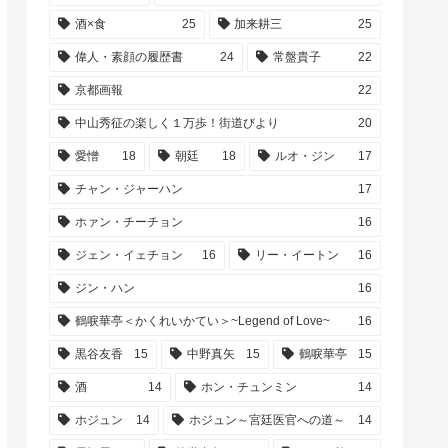
酒×食
25
加来耕三
25
偉人・素顔の履歴書
24
常盤貴子
22
京都画報
22
中山秀征の楽しく１万歩！街道びより
20
愛憎
18
朝廷
18
ルオ・ジン
17
チャン・ジャーハン
17
ホァン・チーチョン
16
ジェン・イェチョン
16
リー・イートン
16
ジン・ハン
16
鶴唳華亭＜かくれいかてい＞~Legend of Love~
16
黒谷友香
15
中野真矢
15
鶴唳華亭
15
酒
14
ホン・チュンミン
14
ホジュン
14
ホジュン～宮廷医官への道～
14