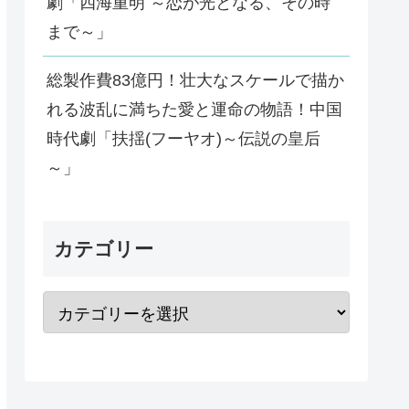
劇「四海重明 ～恋が光となる、その時
まで～」
総製作費83億円！壮大なスケールで描か
れる波乱に満ちた愛と運命の物語！中国
時代劇「扶揺(フーヤオ)～伝説の皇后
～」
カテゴリー