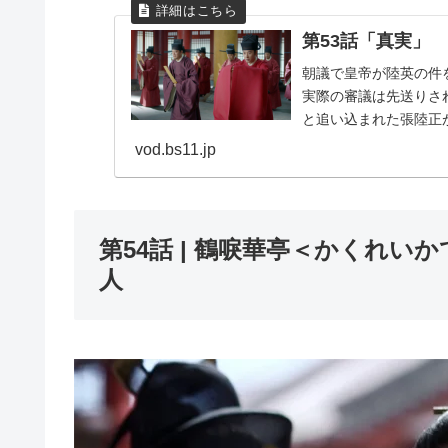
第53話「真実」
朝議で皇帝が陸英の件
実際の審議は先送りさ
と追い込まれた張陸正
証拠として差し出した親書
vod.bs11.jp
第54話 | 鶴唳華亭＜かくれいかてい
人