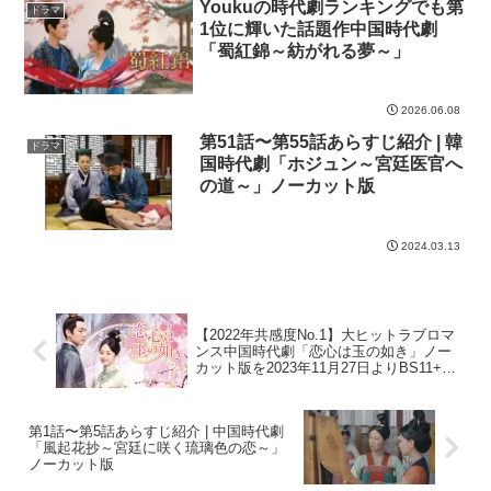
Youkuの時代劇ランキングでも第
ドラマ
1位に輝いた話題作中国時代劇
「蜀紅錦～紡がれる夢～」
2026.06.08
第51話〜第55話あらすじ紹介 | 韓
ドラマ
国時代劇「ホジュン～宮廷医官へ
の道～」ノーカット版
2024.03.13
【2022年共感度No.1】大ヒットラブロマ
ンス中国時代劇「恋心は玉の如き」ノー
カット版を2023年11月27日よりBS11+で
単品レンタル配信スタート
第1話〜第5話あらすじ紹介 | 中国時代劇
「風起花抄～宮廷に咲く琉璃色の恋～」
ノーカット版