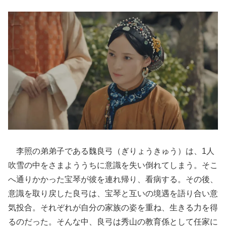
李照の弟弟子である魏良弓（ぎりょうきゅう）は、1人
吹雪の中をさまよううちに意識を失い倒れてしまう。そこ
へ通りかかった宝琴が彼を連れ帰り、看病する。その後、
意識を取り戻した良弓は、宝琴と互いの境遇を語り合い意
気投合。それぞれが自分の家族の姿を重ね、生きる力を得
るのだった。そんな中、良弓は秀山の教育係として任家に