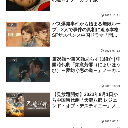
2023.11.21
バス爆発事件から始まる無限ルー
ドラマ
プ、2人で事件の真相に迫る本格
SFサスペンス中国ドラマ「開端-
RESET-」
2026.07.13
第26話〜第30話あらすじ紹介 | 中
ドラマ
国時代劇「如意芳霏（にょいほう
ひ）～夢紡ぐ恋の道～」ノーカッ
ト版
2023.10.23
【見放題開始】2023年8月1日か
ドラマ
ら中国時代劇「天龍八部 レジェ
ンド・オブ・デスティニー」ノー
カット版・全50話の見放題配信が
スタート！
2023.07.31