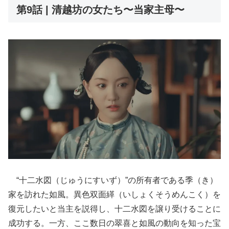
第9話 | 清越坊の女たち〜当家主母〜
“十二水図（じゅうにすいず）”の所有者である季（き）
家を訪れた如風。異色双面緙（いしょくそうめんこく）を
復元したいと当主を説得し、十二水図を譲り受けることに
成功する。一方、ここ数日の翠喜と如風の動向を知った宝