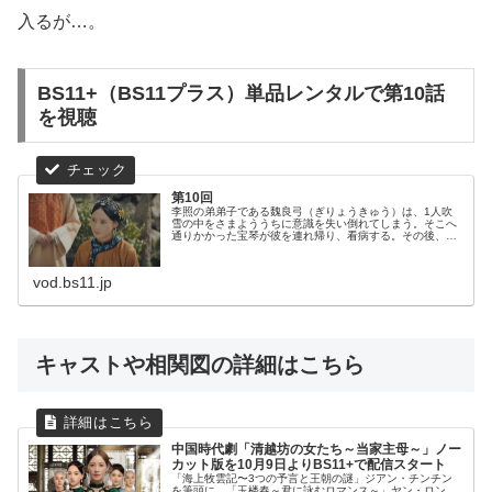
入るが…。
BS11+（BS11プラス）単品レンタルで第10話
を視聴
第10回
李照の弟弟子である魏良弓（ぎりょうきゅう）は、1人吹
雪の中をさまよううちに意識を失い倒れてしまう。そこへ
通りかかった宝琴が彼を連れ帰り、看病する。その後、意
識を取り戻した良弓は、宝琴と互いの境遇を語り合い意気
投合。それぞれが自分の家族の姿を...
vod.bs11.jp
キャストや相関図の詳細はこちら
中国時代劇「清越坊の女たち～当家主母～」ノー
カット版を10月9日よりBS11+で配信スタート
「海上牧雲記〜3つの予言と王朝の謎」ジアン・チンチン
を筆頭に、「玉楼春～君に詠むロマンス～」ヤン・ロン、