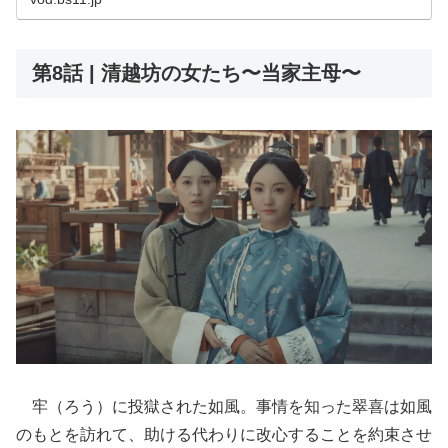
第8話 | 清越坊の女たち〜当家主母〜
牢（ろう）に投獄された如風。事情を知った翠喜は如風
のもとを訪れて、助ける代わりに改心することを約束させ