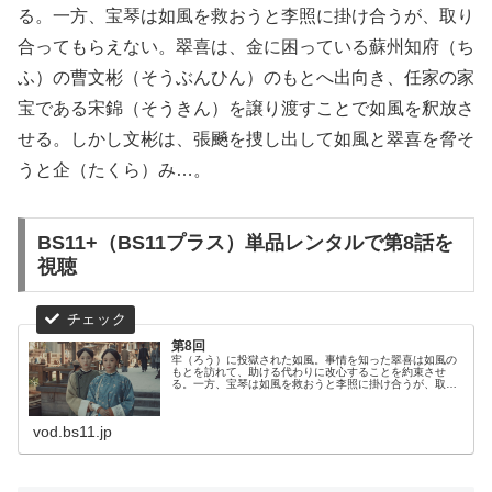
る。一方、宝琴は如風を救おうと李照に掛け合うが、取り
合ってもらえない。翠喜は、金に困っている蘇州知府（ち
ふ）の曹文彬（そうぶんひん）のもとへ出向き、任家の家
宝である宋錦（そうきん）を譲り渡すことで如風を釈放さ
せる。しかし文彬は、張飈を捜し出して如風と翠喜を脅そ
うと企（たくら）み…。
BS11+（BS11プラス）単品レンタルで第8話を
視聴
第8回
牢（ろう）に投獄された如風。事情を知った翠喜は如風の
もとを訪れて、助ける代わりに改心することを約束させ
る。一方、宝琴は如風を救おうと李照に掛け合うが、取り
合ってもらえない。翠喜は、金に困っている蘇州知府（ち
ふ）の曹文彬（そうぶんひん）のもと...
vod.bs11.jp