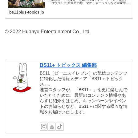
「コウラン伝 始皇帝の母」マオ・ズージュンなどが豪華共
演する中国時代劇「清越坊の女たち～当家主母～」全40話
はBS11+（BS11プラス...
bs11plus-topics.jp
© 2022 Huanyu Entertainment Co., Ltd.
BS11+ トピックス 編集部
BS11（ビーエスイレブン）の配信コンテンツ
に特化した情報メディア「BS11＋トピック
ス」。
運営スタッフが、「BS11＋」を更に楽しんで
いただくために、最新のコンテンツ情報やあ
らすじ紹介をはじめ、キャンペーンやイベン
トのお知らせなど、BS11＋に関する様々な情
報をお届けいたします。