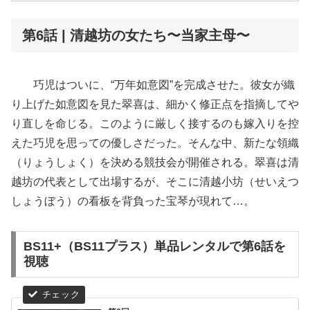
第6話 | 清越坊の女たち〜当家主母〜
巧児はついに、“万年如意図”を完成させた。彼女が織
り上げた如意図を見た翠喜は、細かく修正点を指摘してや
り直しを命じる。このように厳しく接するのも嫁入りを控
えた巧児を思っての優しさだった。そんな中、新たな領織
（りょうしょく）を決める競技会が開催される。翠喜は清
越坊の代表として出場するが、そこに清越小坊（せいえつ
しょうぼう）の看板を背負った宝琴が現れて…。
BS11+（BS11プラス）単品レンタルで第6話を
視聴