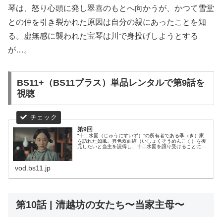
琴は、怒り心頭に発し翠喜のもとへ向かうが、かつて雪堂
との仲を引き裂かれた原因は自分の親にあったことを知
る。虚無感に襲われた宝琴は川で身投げしようとする
が…。
BS11+（BS11プラス）単品レンタルで第9話を
視聴
第9回
“十二水図（じゅうにすいず）”の所有者である季（き）家
を訪れた如風。異色双面緙（いしょくそうめんこく）を復
元したいと当主を説得し、十二水図を譲り受けることに成
功する。一方、ここ数日の翠喜と如風の動向を知った宝琴
は、怒り心頭に発し翠喜のもとへ...
vod.bs11.jp
第10話 | 清越坊の女たち〜当家主母〜