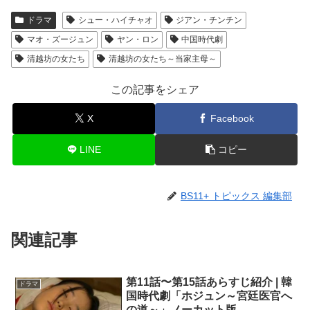
ドラマ
シュー・ハイチャオ
ジアン・チンチン
マオ・ズージュン
ヤン・ロン
中国時代劇
清越坊の女たち
清越坊の女たち～当家主母～
この記事をシェア
X
Facebook
LINE
コピー
BS11+ トピックス 編集部
関連記事
第11話〜第15話あらすじ紹介 | 韓
ドラマ
国時代劇「ホジュン～宮廷医官へ
の道～」ノーカット版