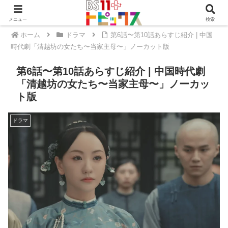
メニュー
検索
ホーム
ドラマ
第6話〜第10話あらすじ紹介 | 中国
時代劇「清越坊の女たち〜当家主母〜」ノーカット版
第6話〜第10話あらすじ紹介 | 中国時代劇
「清越坊の女たち〜当家主母〜」ノーカッ
ト版
ドラマ