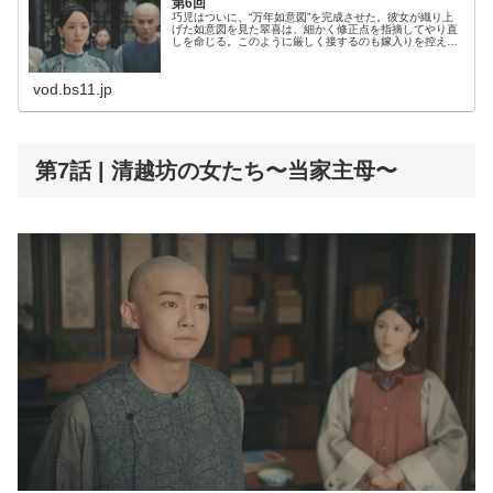
第6回
巧児はついに、“万年如意図”を完成させた。彼女が織り上
げた如意図を見た翠喜は、細かく修正点を指摘してやり直
しを命じる。このように厳しく接するのも嫁入りを控えた
巧児を思っての優しさだった。そんな中、新たな領織（り
ょうしょく）を決める競技会が開...
vod.bs11.jp
第7話 | 清越坊の女たち〜当家主母〜