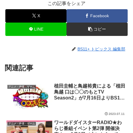
この記事をシェア
X
Facebook
LINE
コピー
BS11+ トピックス 編集部
関連記事
植田圭輔と鳥越裕貴による「植田
アニメ・声優・ゲーム
鳥越 口は〇〇のもとTV
Season2」が7月16日よりBS11+
（BS11プラス）でも無料配信開
始!
2023.07.11
ワールドダイスターRADIO★わ
アニメ・声優・ゲーム
らじ番組イベント第2弾 開催決