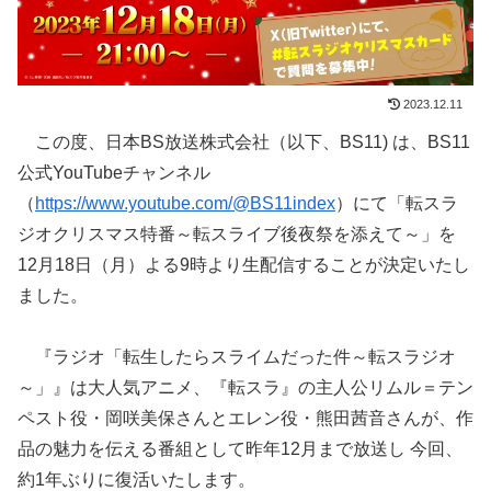
2023.12.11
この度、日本BS放送株式会社（以下、BS11) は、BS11
公式YouTubeチャンネル
（
https://www.youtube.com/@BS11index
）にて「転スラ
ジオクリスマス特番～転スライブ後夜祭を添えて～」を
12月18日（月）よる9時より生配信することが決定いたし
ました。
『ラジオ「転生したらスライムだった件～転スラジオ
～」』は大人気アニメ、『転スラ』の主人公リムル＝テン
ペスト役・岡咲美保さんとエレン役・熊田茜音さんが、作
品の魅力を伝える番組として昨年12月まで放送し 今回、
約1年ぶりに復活いたします。