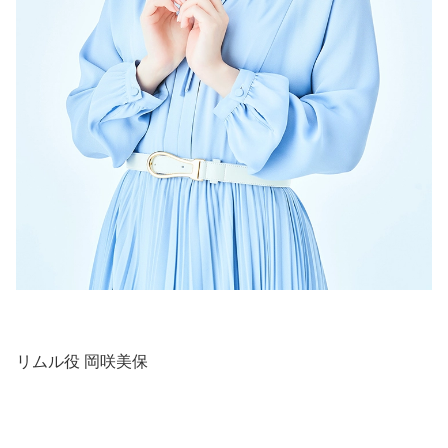
リムル役 岡咲美保