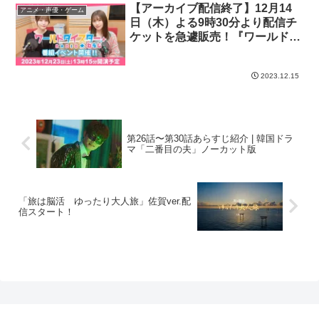
【アーカイブ配信終了】12月14
アニメ・声優・ゲーム
日（木）よる9時30分より配信チ
ケットを急遽販売！『ワールドダ
イスターRADIO★わらじ』番組
イベント
2023.12.15
第26話〜第30話あらすじ紹介 | 韓国ドラ
マ「二番目の夫」ノーカット版
「旅は脳活 ゆったり大人旅」佐賀ver.配
信スタート！