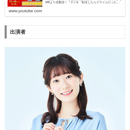
9時より生配信！『ラジオ「転生したらスライムだった件
～転スラジオ～」』は大人気アニメ、『転スラ』の主人公
リムル＝テンペスト役・岡咲...
www.youtube.com
出演者