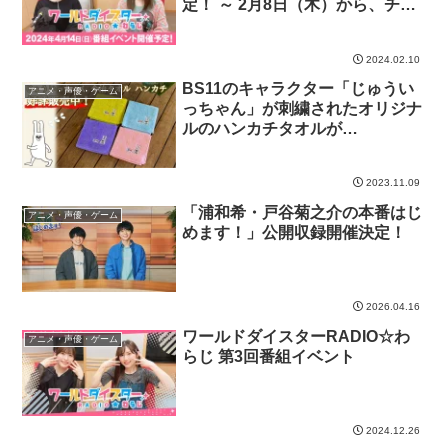
定！ ～ 2月8日（木）から、チケ
ット先行抽選販売開始 ～
2024.02.10
BS11のキャラクター「じゅうい
アニメ・声優・ゲーム
っちゃん」が刺繍されたオリジナ
ルのハンカチタオルが
BS11SHOPで好評販売中！！
2023.11.09
「浦和希・戸谷菊之介の本番はじ
アニメ・声優・ゲーム
めます！」公開収録開催決定！
2026.04.16
ワールドダイスターRADIO☆わ
アニメ・声優・ゲーム
らじ 第3回番組イベント
2024.12.26