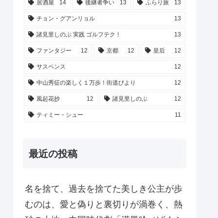
居酒屋
14
後継者争い
13
ふらり旅
13
チョン・グアンリョル
13
諸見里しのぶ 実践 ゴルフテク！
13
ファンタジー
12
京都
12
皇后
12
サスペンス
12
中山秀征の楽しく１万歩！街道びより
12
風起花抄
12
諸見里しのぶ
12
ティミー・シュー
11
最近の投稿
名を捨て、過去を捨てた美しき公主が歩
むのは、愛と偽りと裏切りが渦巻く、熱