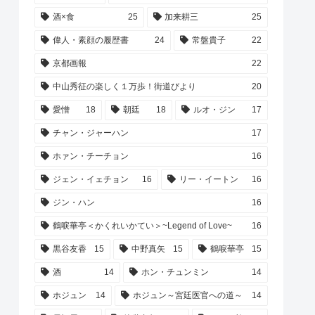
酒×食
25
加来耕三
25
偉人・素顔の履歴書
24
常盤貴子
22
京都画報
22
中山秀征の楽しく１万歩！街道びより
20
愛憎
18
朝廷
18
ルオ・ジン
17
チャン・ジャーハン
17
ホァン・チーチョン
16
ジェン・イェチョン
16
リー・イートン
16
ジン・ハン
16
鶴唳華亭＜かくれいかてい＞~Legend of Love~
16
黒谷友香
15
中野真矢
15
鶴唳華亭
15
酒
14
ホン・チュンミン
14
ホジュン
14
ホジュン～宮廷医官への道～
14