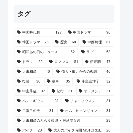
タグ
中国時代劇
127
中国ドラマ
96
韓国ドラマ
76
歴史
68
中西悠理
67
昭和あの日のニュース
62
ラブ
53
ドラマ
52
ロマンス
51
伊東潤
47
太田和彦
46
偉人・敗北からの教訓
46
復讐
36
皇帝
35
小島奈津子
32
中山秀征
32
紀行
31
オ・スンア
31
ハン・ギウン
31
チャ・ソウォン
31
二番目の夫
31
オム・ヒョンギョン
31
太田和彦のふらり旅 新・居酒屋百選
29
バイク
28
大人のバイク時間 MOTORISE
26