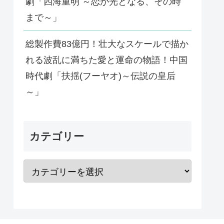
劇「四海重明 ～恋が光となる、その時
まで～」
総製作費83億円！壮大なスケールで描か
れる波乱に満ちた愛と運命の物語！中国
時代劇「扶揺(フーヤオ)～伝説の皇后
～」
カテゴリー