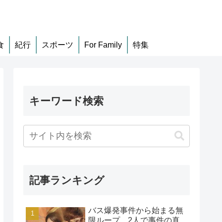
食
紀行
スポーツ
For Family
特集
キーワード検索
記事ランキング
バス爆発事件から始まる無
限ループ、2人で事件の真