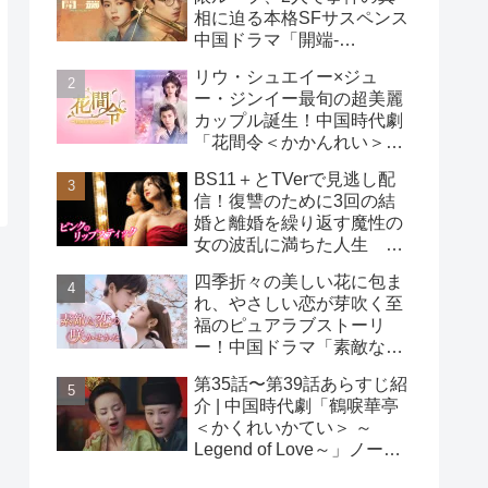
相に迫る本格SFサスペンス
中国ドラマ「開端-
RESET-」
リウ・シュエイー×ジュ
ー・ジンイー最旬の超美麗
カップル誕生！中国時代劇
「花間令＜かかんれい＞～
Lost in Love～」
BS11＋とTVerで見逃し配
信！復讐のために3回の結
婚と離婚を繰り返す魔性の
女の波乱に満ちた人生
韓国ドラマ「ピンクのリッ
四季折々の美しい花に包ま
プスティック」
れ、やさしい恋が芽吹く至
福のピュアラブストーリ
ー！中国ドラマ「素敵な恋
の咲かせかた」
第35話〜第39話あらすじ紹
介 | 中国時代劇「鶴唳華亭
＜かくれいかてい＞ ～
Legend of Love～」ノーカ
ット版