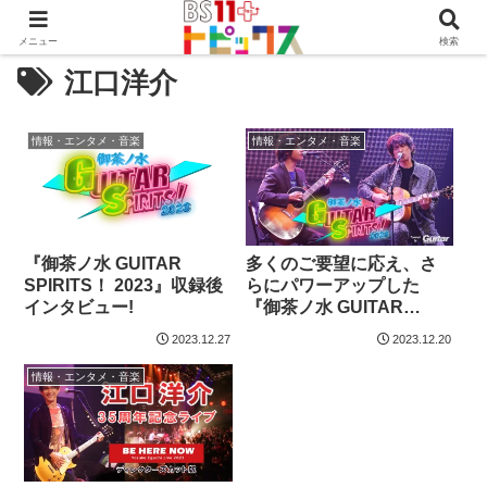
メニュー
検索
江口洋介
情報・エンタメ・音楽
情報・エンタメ・音楽
『御茶ノ水 GUITAR
多くのご要望に応え、さ
SPIRITS！ 2023』収録後
らにパワーアップした
インタビュー!
『御茶ノ水 GUITAR
SPIRITS！ 2023』が12月
2023.12.27
2023.12.20
24日(日) 21時より
BS11+で単品レンタル配
情報・エンタメ・音楽
信スタート!