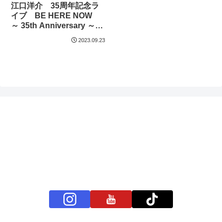
江口洋介 35周年記念ラ
イブ BE HERE NOW
～ 35th Anniversary ～
Yosuke Eguchi LIVE
2023.09.23
2023 ディレクターズカッ
ト版を9月24日（日）20時
より配信開始!
プライバシーポリシー
お問い合わせ
BS11+ 公式SNSアカウント