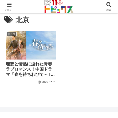
メニュー
検索
北京
ドラマ
理想と情熱に溢れた青春
ラブロマンス！中国ドラ
マ「春を待ちわびて～The
sea in the dream～」
2025.07.01