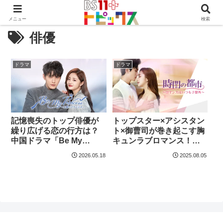
メニュー
検索
俳優
ドラマ
ドラマ
記憶喪失のトップ俳優が
トップスター×アシスタン
繰り広げる恋の行方は？
ト×御曹司が巻き起こす胸
中国ドラマ「Be My
キュンラブロマンス！中
Princess ～太傅のプリ
国ドラマ「時間の都市～
2026.05.18
2025.08.05
ンセス～」
ロマンスはいつも予想外
～」