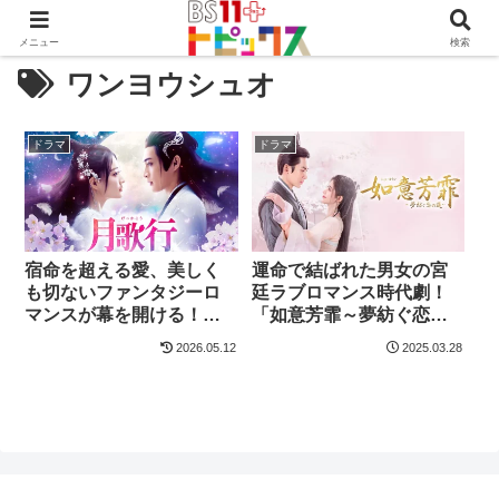
メニュー
検索
ワンヨウシュオ
ドラマ
ドラマ
宿命を超える愛、美しく
運命で結ばれた男女の宮
も切ないファンタジーロ
廷ラブロマンス時代劇！
マンスが幕を開ける！中
「如意芳霏～夢紡ぐ恋の
国時代劇「月歌行」
道～」
2026.05.12
2025.03.28