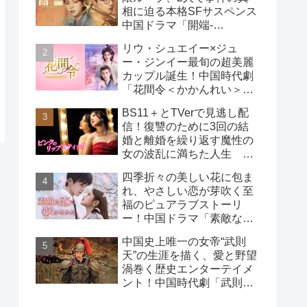
相に迫る本格SFサスペンス
中国ドラマ「開端-
RESET-」
リウ・シュエイー×ジュ
ー・ジンイー最旬の超美麗
カップル誕生！中国時代劇
「花間令＜かかんれい＞～
Lost in Love～」
BS11＋とTVerで見逃し配
信！復讐のために3回の結
婚と離婚を繰り返す魔性の
女の波乱に満ちた人生
韓国ドラマ「ピンクのリッ
四季折々の美しい花に包ま
プスティック」
れ、やさしい恋が芽吹く至
福のピュアラブストーリ
ー！中国ドラマ「素敵な恋
の咲かせかた」
中国史上唯一の女帝“武則
天”の生涯を描く、愛と野望
渦巻く歴史エンターテイメ
ント！中国時代劇「武則天
-The Empress-」