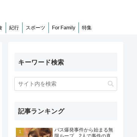
食
紀行
スポーツ
For Family
特集
キーワード検索
記事ランキング
バス爆発事件から始まる無
限ループ、2人で事件の真