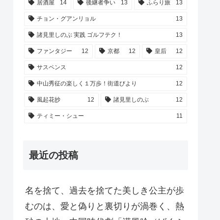
居酒屋
14
後継者争い
13
ふらり旅
13
チョン・グアンリョル
13
諸見里しのぶ 実践 ゴルフテク！
13
ファンタジー
12
京都
12
皇后
12
サスペンス
12
中山秀征の楽しく１万歩！街道びより
12
風起花抄
12
諸見里しのぶ
12
ティミー・シュー
11
最近の投稿
名を捨て、過去を捨てた美しき公主が歩
むのは、愛と偽りと裏切りが渦巻く、熱