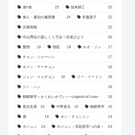
酒×食
25
加来耕三
25
偉人・素顔の履歴書
24
常盤貴子
22
京都画報
22
中山秀征の楽しく１万歩！街道びより
20
愛憎
18
朝廷
18
ルオ・ジン
17
チャン・ジャーハン
17
ホァン・チーチョン
16
ジェン・イェチョン
16
リー・イートン
16
ジン・ハン
16
鶴唳華亭＜かくれいかてい＞~Legend of Love~
16
黒谷友香
15
中野真矢
15
鶴唳華亭
15
酒
14
ホン・チュンミン
14
ホジュン
14
ホジュン～宮廷医官への道～
14