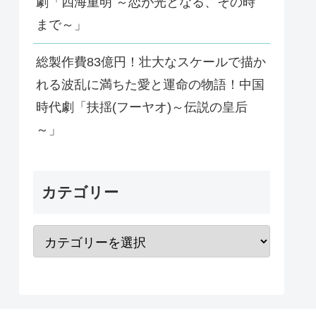
劇「四海重明 ～恋が光となる、その時
まで～」
総製作費83億円！壮大なスケールで描か
れる波乱に満ちた愛と運命の物語！中国
時代劇「扶揺(フーヤオ)～伝説の皇后
～」
カテゴリー