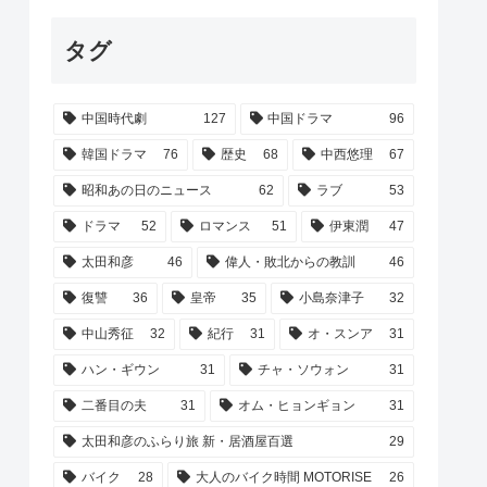
タグ
中国時代劇
127
中国ドラマ
96
韓国ドラマ
76
歴史
68
中西悠理
67
昭和あの日のニュース
62
ラブ
53
ドラマ
52
ロマンス
51
伊東潤
47
太田和彦
46
偉人・敗北からの教訓
46
復讐
36
皇帝
35
小島奈津子
32
中山秀征
32
紀行
31
オ・スンア
31
ハン・ギウン
31
チャ・ソウォン
31
二番目の夫
31
オム・ヒョンギョン
31
太田和彦のふらり旅 新・居酒屋百選
29
バイク
28
大人のバイク時間 MOTORISE
26