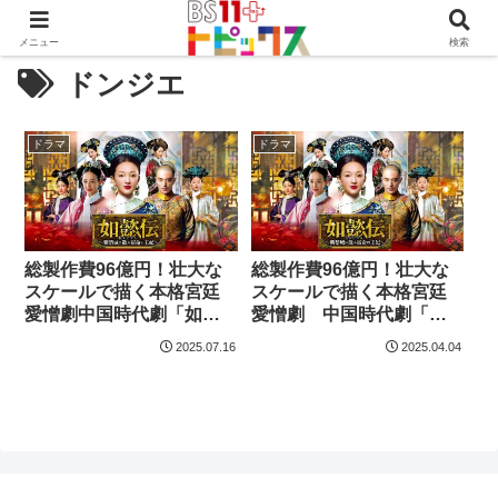
メニュー
検索
ドンジエ
ドラマ
ドラマ
総製作費96億円！壮大な
総製作費96億円！壮大な
スケールで描く本格宮廷
スケールで描く本格宮廷
愛憎劇中国時代劇「如懿
愛憎劇 中国時代劇「如
伝(にょいでん)～紫禁城に
懿伝(にょいでん)～紫禁城
2025.07.16
2025.04.04
散る宿命の王妃～」
に散る宿命の王妃～」