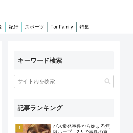
食
紀行
スポーツ
For Family
特集
キーワード検索
記事ランキング
バス爆発事件から始まる無
限ループ、2人で事件の真