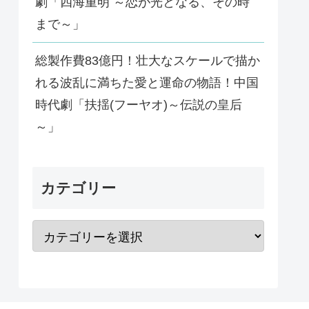
劇「四海重明 ～恋が光となる、その時
まで～」
総製作費83億円！壮大なスケールで描か
れる波乱に満ちた愛と運命の物語！中国
時代劇「扶揺(フーヤオ)～伝説の皇后
～」
カテゴリー