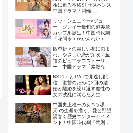
相に迫る本格SFサスペンス
中国ドラマ「開端-
RESET-」
リウ・シュエイー×ジュ
ー・ジンイー最旬の超美麗
カップル誕生！中国時代劇
「花間令＜かかんれい＞～
Lost in Love～」
四季折々の美しい花に包ま
れ、やさしい恋が芽吹く至
福のピュアラブストーリ
ー！中国ドラマ「素敵な恋
の咲かせかた」
BS11＋とTVerで見逃し配
信！復讐のために3回の結
婚と離婚を繰り返す魔性の
女の波乱に満ちた人生
韓国ドラマ「ピンクのリッ
中国史上唯一の女帝“武則
プスティック」
天”の生涯を描く、愛と野望
渦巻く歴史エンターテイメ
ント！中国時代劇「武則天
-The Empress-」