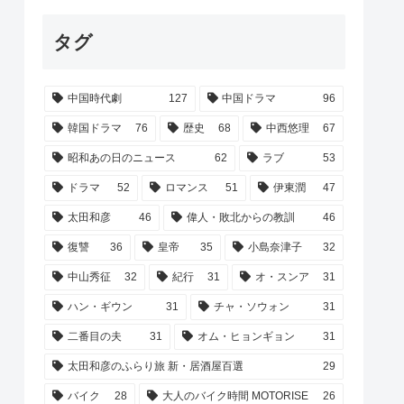
タグ
中国時代劇
127
中国ドラマ
96
韓国ドラマ
76
歴史
68
中西悠理
67
昭和あの日のニュース
62
ラブ
53
ドラマ
52
ロマンス
51
伊東潤
47
太田和彦
46
偉人・敗北からの教訓
46
復讐
36
皇帝
35
小島奈津子
32
中山秀征
32
紀行
31
オ・スンア
31
ハン・ギウン
31
チャ・ソウォン
31
二番目の夫
31
オム・ヒョンギョン
31
太田和彦のふらり旅 新・居酒屋百選
29
バイク
28
大人のバイク時間 MOTORISE
26