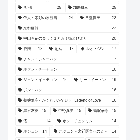
酒×食
25
加来耕三
25
偉人・素顔の履歴書
24
常盤貴子
22
京都画報
22
中山秀征の楽しく１万歩！街道びより
20
愛憎
18
朝廷
18
ルオ・ジン
17
チャン・ジャーハン
17
ホァン・チーチョン
16
ジェン・イェチョン
16
リー・イートン
16
ジン・ハン
16
鶴唳華亭＜かくれいかてい＞~Legend of Love~
16
黒谷友香
15
中野真矢
15
鶴唳華亭
15
酒
14
ホン・チュンミン
14
ホジュン
14
ホジュン～宮廷医官への道～
14