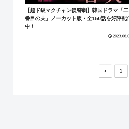
【超ド級マクチャン復讐劇】韓国ドラマ「二
番目の夫」ノーカット版・全150話を好評配
中！
2023.08.
前
1
へ