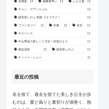
居酒屋
14
後継者争い
13
ふらり旅
13
チョン・グアンリョル
13
諸見里しのぶ 実践 ゴルフテク！
13
ファンタジー
12
京都
12
皇后
12
サスペンス
12
中山秀征の楽しく１万歩！街道びより
12
風起花抄
12
諸見里しのぶ
12
ティミー・シュー
11
最近の投稿
名を捨て、過去を捨てた美しき公主が歩
むのは、愛と偽りと裏切りが渦巻く、熱