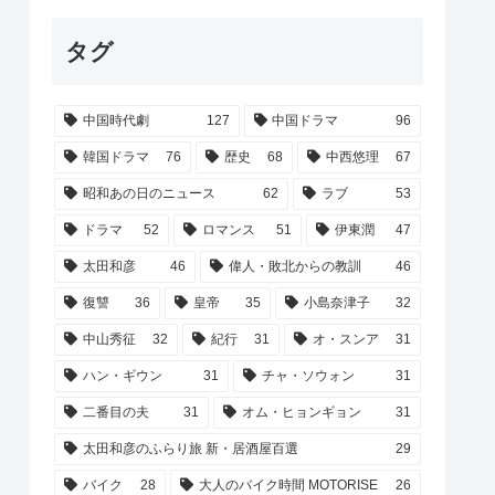
タグ
中国時代劇
127
中国ドラマ
96
韓国ドラマ
76
歴史
68
中西悠理
67
昭和あの日のニュース
62
ラブ
53
ドラマ
52
ロマンス
51
伊東潤
47
太田和彦
46
偉人・敗北からの教訓
46
復讐
36
皇帝
35
小島奈津子
32
中山秀征
32
紀行
31
オ・スンア
31
ハン・ギウン
31
チャ・ソウォン
31
二番目の夫
31
オム・ヒョンギョン
31
太田和彦のふらり旅 新・居酒屋百選
29
バイク
28
大人のバイク時間 MOTORISE
26