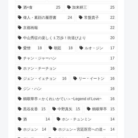
酒×食
25
加来耕三
25
偉人・素顔の履歴書
24
常盤貴子
22
京都画報
22
中山秀征の楽しく１万歩！街道びより
20
愛憎
18
朝廷
18
ルオ・ジン
17
チャン・ジャーハン
17
ホァン・チーチョン
16
ジェン・イェチョン
16
リー・イートン
16
ジン・ハン
16
鶴唳華亭＜かくれいかてい＞~Legend of Love~
16
黒谷友香
15
中野真矢
15
鶴唳華亭
15
酒
14
ホン・チュンミン
14
ホジュン
14
ホジュン～宮廷医官への道～
14