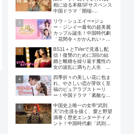
相に迫る本格SFサスペンス
中国ドラマ「開端-
RESET-」
リウ・シュエイー×ジュ
ー・ジンイー最旬の超美麗
カップル誕生！中国時代劇
「花間令＜かかんれい＞～
Lost in Love～」
BS11＋とTVerで見逃し配
信！復讐のために3回の結
婚と離婚を繰り返す魔性の
女の波乱に満ちた人生
韓国ドラマ「ピンクのリッ
四季折々の美しい花に包ま
プスティック」
れ、やさしい恋が芽吹く至
福のピュアラブストーリ
ー！中国ドラマ「素敵な恋
の咲かせかた」
中国史上唯一の女帝“武則
天”の生涯を描く、愛と野望
渦巻く歴史エンターテイメ
ント！中国時代劇「武則天
-The Empress-」