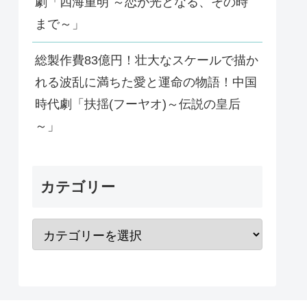
劇「四海重明 ～恋が光となる、その時
まで～」
総製作費83億円！壮大なスケールで描か
れる波乱に満ちた愛と運命の物語！中国
時代劇「扶揺(フーヤオ)～伝説の皇后
～」
カテゴリー