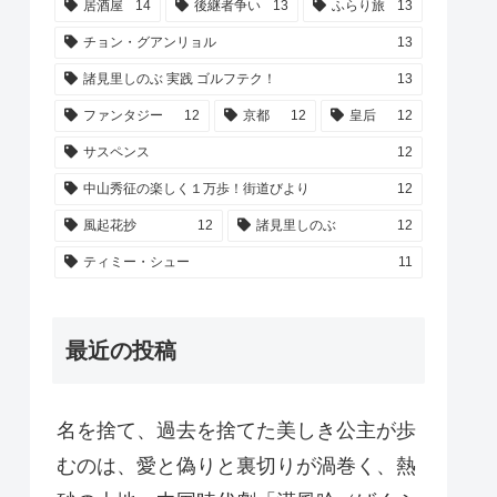
居酒屋
14
後継者争い
13
ふらり旅
13
チョン・グアンリョル
13
諸見里しのぶ 実践 ゴルフテク！
13
ファンタジー
12
京都
12
皇后
12
サスペンス
12
中山秀征の楽しく１万歩！街道びより
12
風起花抄
12
諸見里しのぶ
12
ティミー・シュー
11
最近の投稿
名を捨て、過去を捨てた美しき公主が歩
むのは、愛と偽りと裏切りが渦巻く、熱