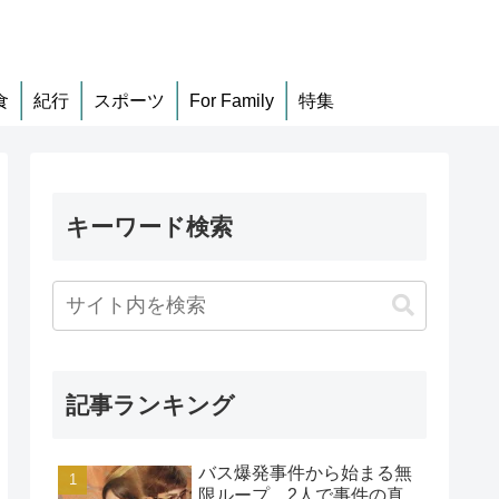
食
紀行
スポーツ
For Family
特集
キーワード検索
記事ランキング
バス爆発事件から始まる無
限ループ、2人で事件の真