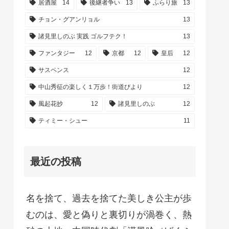
居酒屋
14
後継者争い
13
ふらり旅
13
チョン・グアンリョル
13
諸見里しのぶ 実践 ゴルフテク！
13
ファンタジー
12
京都
12
皇后
12
サスペンス
12
中山秀征の楽しく１万歩！街道びより
12
風起花抄
12
諸見里しのぶ
12
ティミー・シュー
11
最近の投稿
名を捨て、過去を捨てた美しき公主が歩
むのは、愛と偽りと裏切りが渦巻く、熱