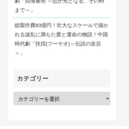
劇「四海重明 ～恋が光となる、その時
まで～」
総製作費83億円！壮大なスケールで描か
れる波乱に満ちた愛と運命の物語！中国
時代劇「扶揺(フーヤオ)～伝説の皇后
～」
カテゴリー