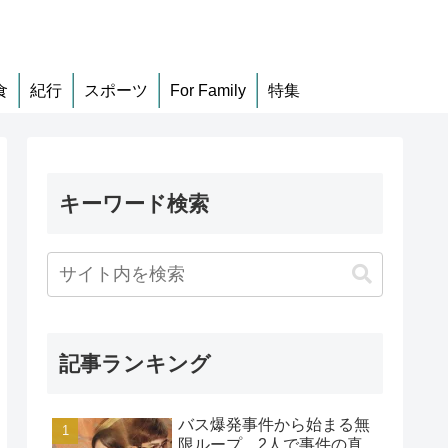
食
紀行
スポーツ
For Family
特集
キーワード検索
記事ランキング
バス爆発事件から始まる無
限ループ、2人で事件の真