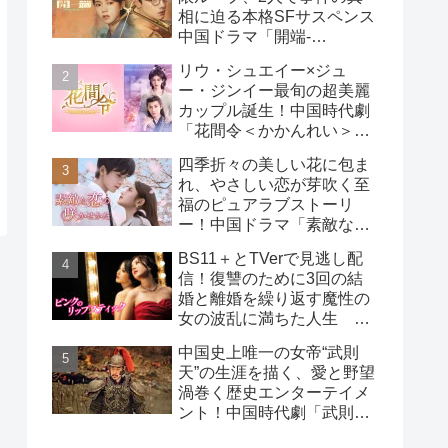
相に迫る本格SFサスペンス
中国ドラマ「開端-
RESET-」
リウ・シュエイー×ジュ
ー・ジンイー最旬の超美麗
カップル誕生！中国時代劇
「花間令＜かかんれい＞～
Lost in Love～」
四季折々の美しい花に包ま
れ、やさしい恋が芽吹く至
福のピュアラブストーリ
ー！中国ドラマ「素敵な恋
の咲かせかた」
BS11＋とTVerで見逃し配
信！復讐のために3回の結
婚と離婚を繰り返す魔性の
女の波乱に満ちた人生
韓国ドラマ「ピンクのリッ
中国史上唯一の女帝“武則
プスティック」
天”の生涯を描く、愛と野望
渦巻く歴史エンターテイメ
ント！中国時代劇「武則天
-The Empress-」