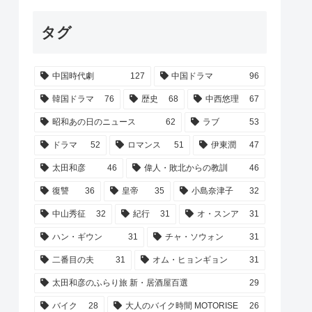
タグ
中国時代劇
127
中国ドラマ
96
韓国ドラマ
76
歴史
68
中西悠理
67
昭和あの日のニュース
62
ラブ
53
ドラマ
52
ロマンス
51
伊東潤
47
太田和彦
46
偉人・敗北からの教訓
46
復讐
36
皇帝
35
小島奈津子
32
中山秀征
32
紀行
31
オ・スンア
31
ハン・ギウン
31
チャ・ソウォン
31
二番目の夫
31
オム・ヒョンギョン
31
太田和彦のふらり旅 新・居酒屋百選
29
バイク
28
大人のバイク時間 MOTORISE
26