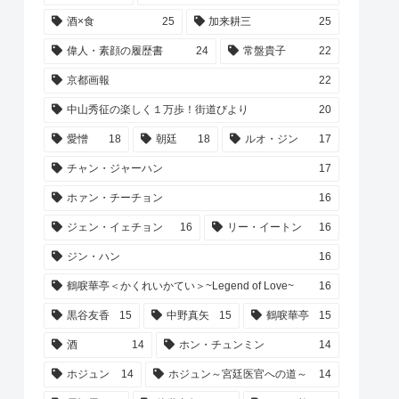
酒×食
25
加来耕三
25
偉人・素顔の履歴書
24
常盤貴子
22
京都画報
22
中山秀征の楽しく１万歩！街道びより
20
愛憎
18
朝廷
18
ルオ・ジン
17
チャン・ジャーハン
17
ホァン・チーチョン
16
ジェン・イェチョン
16
リー・イートン
16
ジン・ハン
16
鶴唳華亭＜かくれいかてい＞~Legend of Love~
16
黒谷友香
15
中野真矢
15
鶴唳華亭
15
酒
14
ホン・チュンミン
14
ホジュン
14
ホジュン～宮廷医官への道～
14