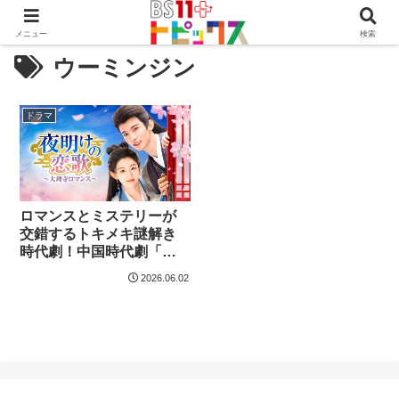
メニュー
検索
ウーミンジン
ドラマ
ロマンスとミステリーが
交錯するトキメキ謎解き
時代劇！中国時代劇「夜
明けの恋歌～大理事ロマ
2026.06.02
ンス～」