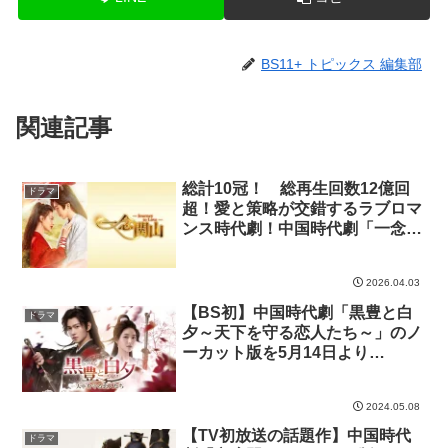
BS11+ トピックス 編集部
関連記事
総計10冠！ 総再生回数12億回
ドラマ
超！愛と策略が交錯するラブロマ
ンス時代劇！中国時代劇「一念関
山-Journey to Love-」
2026.04.03
【BS初】中国時代劇「黒豊と白
ドラマ
夕～天下を守る恋人たち～」のノ
ーカット版を5月14日より
BS11+で配信スタート
2024.05.08
【TV初放送の話題作】中国時代
ドラマ