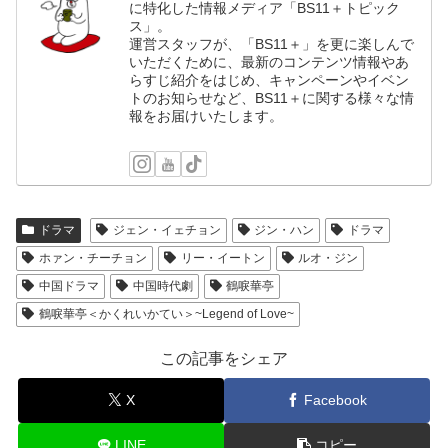
に特化した情報メディア「BS11＋トピック
ス」。
運営スタッフが、「BS11＋」を更に楽しんで
いただくために、最新のコンテンツ情報やあ
らすじ紹介をはじめ、キャンペーンやイベン
トのお知らせなど、BS11＋に関する様々な情
報をお届けいたします。
ドラマ
ジェン・イェチョン
ジン・ハン
ドラマ
ホァン・チーチョン
リー・イートン
ルオ・ジン
中国ドラマ
中国時代劇
鶴唳華亭
鶴唳華亭＜かくれいかてい＞~Legend of Love~
この記事をシェア
X
Facebook
LINE
コピー