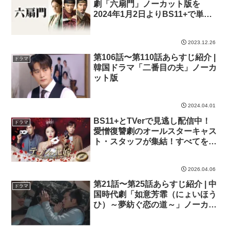
劇「六扇門」ノーカット版を
2024年1月2日よりBS11+で単品
レンタルで配信スタート
2023.12.26
第106話〜第110話あらすじ紹介 |
ドラマ
韓国ドラマ「二番目の夫」ノーカ
ット版
2024.04.01
BS11+とTVerで見逃し配信中！
ドラマ
愛憎復讐劇のオールスターキャス
ト・スタッフが集結！すべてを捧
げた“復讐の花嫁”による究極の愛
と激情！韓国ドラマ「テプンの花
2026.04.06
嫁～愛と復讐の羅針盤」
第21話〜第25話あらすじ紹介 | 中
ドラマ
国時代劇「如意芳霏（にょいほう
ひ）～夢紡ぐ恋の道～」ノーカッ
ト版