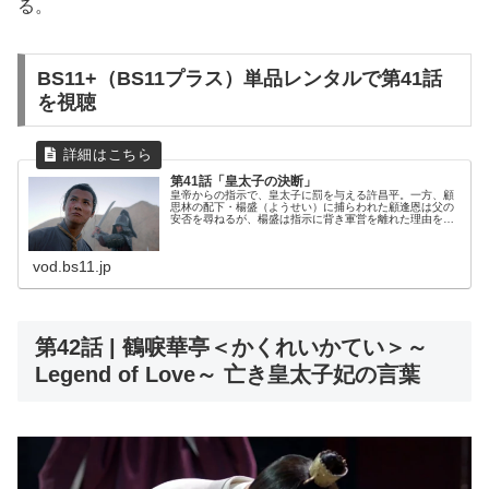
る。
BS11+（BS11プラス）単品レンタルで第41話
を視聴
第41話「皇太子の決断」
皇帝からの指示で、皇太子に罰を与える許昌平。一方、顧
思林の配下・楊盛（ようせい）に捕らわれた顧逢恩は父の
安否を尋ねるが、楊盛は指示に背き軍営を離れた理由を詰
問する。目の前で配下たちが次々と殺され激怒する顧逢
恩。次は自分の番だと思っていると…...
vod.bs11.jp
第42話 | 鶴唳華亭＜かくれいかてい＞～
Legend of Love～ 亡き皇太子妃の言葉