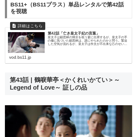
BS11+（BS11プラス）単品レンタルで第42話
を視聴
第42話「亡き皇太子妃の言葉」
皇太子は顧思林の帰京を祝う宴に出席するが、皇太子の手
の傷に気づいた顧思林は、誰にやられたのかと問う。緊迫
した空気が流れるが、皇太子は作文が不出来な己のせいだ
とその場を取り繕う。そんな中、宴はお開きとなり、酔っ
た皇太子は皇帝に対して陸文昔を下...
vod.bs11.jp
第43話 | 鶴唳華亭＜かくれいかてい＞～
Legend of Love～ 証しの品