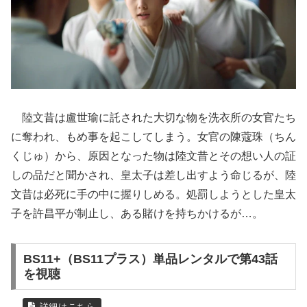
陸文昔は盧世瑜に託された大切な物を洗衣所の女官たち
に奪われ、もめ事を起こしてしまう。女官の陳蔻珠（ちん
くじゅ）から、原因となった物は陸文昔とその想い人の証
しの品だと聞かされ、皇太子は差し出すよう命じるが、陸
文昔は必死に手の中に握りしめる。処罰しようとした皇太
子を許昌平が制止し、ある賭けを持ちかけるが…。
BS11+（BS11プラス）単品レンタルで第43話
を視聴