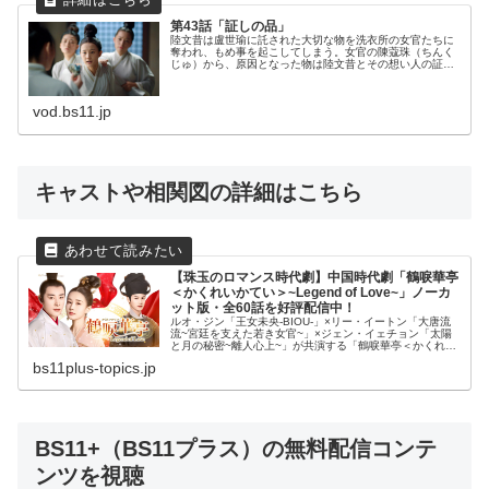
第43話「証しの品」
陸文昔は盧世瑜に託された大切な物を洗衣所の女官たちに
奪われ、もめ事を起こしてしまう。女官の陳蔻珠（ちんく
じゅ）から、原因となった物は陸文昔とその想い人の証し
の品だと聞かされ、皇太子は差し出すよう命じるが、陸文
昔は必死に手の中に握りしめる。処...
vod.bs11.jp
キャストや相関図の詳細はこちら
【珠玉のロマンス時代劇】中国時代劇「鶴唳華亭
＜かくれいかてい＞~Legend of Love~」ノーカ
ット版・全60話を好評配信中！
ルオ・ジン「王女未央-BIOU-」×リー・イートン「大唐流
流~宮廷を支えた若き女官~」×ジェン・イェチョン「太陽
と月の秘密~離人心上~」が共演する「鶴唳華亭＜かくれい
かてい＞~Legend of Love~」ノーカット版・全60話を
bs11plus-topics.jp
BS11...
BS11+（BS11プラス）の無料配信コンテ
ンツを視聴