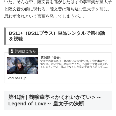
いた。そんな中、陸文昔を逃がしたはずの李重夔が皇太子
と陸文昔の前に現れる。陸文昔は落ち込む皇太子を前に、
思わず哀れという言葉を発してしまうが…。
BS11+（BS11プラス）単品レンタルで第40話
を視聴
第40話「天命」
従軍中の顧逢恩は、敵の狙いが長州ではなく北の本営だと
気づき、急いで知らせに向かうが、その途中で敵に囲まれ
てしまう。一方、気力をなくした皇太子は何も語らずにい
た。そんな中、陸文昔を逃がしたはずの李重夔が皇太子と
陸文昔の前に現れる。陸文昔は落ち...
vod.bs11.jp
第41話 | 鶴唳華亭＜かくれいかてい＞～
Legend of Love～ 皇太子の決断