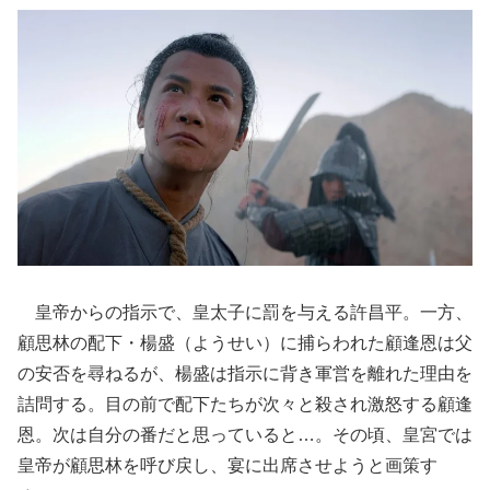
皇帝からの指示で、皇太子に罰を与える許昌平。一方、
顧思林の配下・楊盛（ようせい）に捕らわれた顧逢恩は父
の安否を尋ねるが、楊盛は指示に背き軍営を離れた理由を
詰問する。目の前で配下たちが次々と殺され激怒する顧逢
恩。次は自分の番だと思っていると…。その頃、皇宮では
皇帝が顧思林を呼び戻し、宴に出席させようと画策す