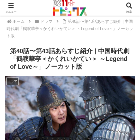
メニュー
検索
ホーム
ドラマ
第40話〜第43話あらすじ紹介 | 中国
時代劇「鶴唳華亭＜かくれいかてい＞ ～Legend of Love～」ノーカッ
ト版
第40話〜第43話あらすじ紹介 | 中国時代劇
「鶴唳華亭＜かくれいかてい＞ ～Legend
of Love～」ノーカット版
ドラマ