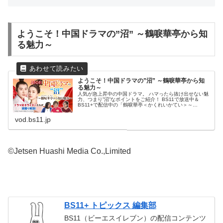
ようこそ！中国ドラマの”沼” ～鶴唳華亭から知
る魅力～
ようこそ！中国ドラマの”沼” ～鶴唳華亭から知
る魅力～
人気が急上昇中の中国ドラマ。 ハマったら抜け出せない魅
力、つまり”沼”なポイントをご紹介！ BS11で放送中＆
BS11+で配信中の「鶴唳華亭＜かくれいかてい＞～
Legend of Love～」から、”沼ポイント”を掘り下げます。
第1回「スケ...
vod.bs11.jp
©Jetsen Huashi Media Co.,Limited
BS11+ トピックス 編集部
BS11（ビーエスイレブン）の配信コンテンツ