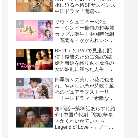
相に迫る本格SFサスペンス
中国ドラマ「開端-
RESET-」
リウ・シュエイー×ジュ
ー・ジンイー最旬の超美麗
カップル誕生！中国時代劇
「花間令＜かかんれい＞～
Lost in Love～」
BS11＋とTVerで見逃し配
信！復讐のために3回の結
婚と離婚を繰り返す魔性の
女の波乱に満ちた人生
韓国ドラマ「ピンクのリッ
四季折々の美しい花に包ま
プスティック」
れ、やさしい恋が芽吹く至
福のピュアラブストーリ
ー！中国ドラマ「素敵な恋
の咲かせかた」
第35話〜第39話あらすじ紹
介 | 中国時代劇「鶴唳華亭
＜かくれいかてい＞ ～
Legend of Love～」ノーカ
ット版