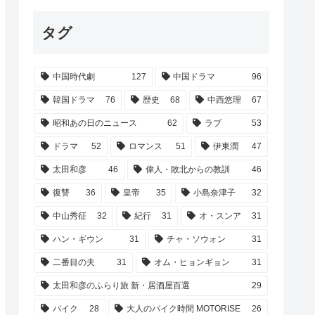
タグ
中国時代劇
127
中国ドラマ
96
韓国ドラマ
76
歴史
68
中西悠理
67
昭和あの日のニュース
62
ラブ
53
ドラマ
52
ロマンス
51
伊東潤
47
太田和彦
46
偉人・敗北からの教訓
46
復讐
36
皇帝
35
小島奈津子
32
中山秀征
32
紀行
31
オ・スンア
31
ハン・ギウン
31
チャ・ソウォン
31
二番目の夫
31
オム・ヒョンギョン
31
太田和彦のふらり旅 新・居酒屋百選
29
バイク
28
大人のバイク時間 MOTORISE
26