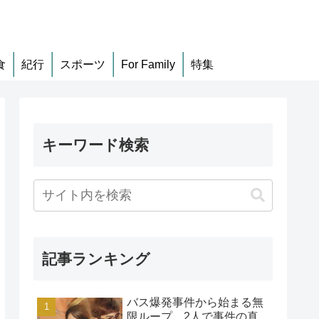
食
紀行
スポーツ
For Family
特集
キーワード検索
記事ランキング
バス爆発事件から始まる無
限ループ、2人で事件の真