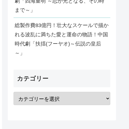
劇「四海重明 ～恋が光となる、その時
まで～」
総製作費83億円！壮大なスケールで描か
れる波乱に満ちた愛と運命の物語！中国
時代劇「扶揺(フーヤオ)～伝説の皇后
～」
カテゴリー