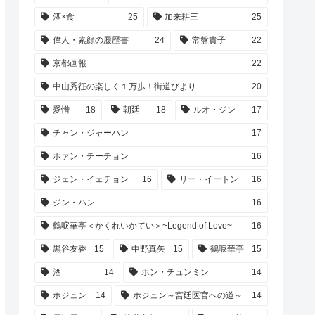
酒×食
25
加来耕三
25
偉人・素顔の履歴書
24
常盤貴子
22
京都画報
22
中山秀征の楽しく１万歩！街道びより
20
愛憎
18
朝廷
18
ルオ・ジン
17
チャン・ジャーハン
17
ホァン・チーチョン
16
ジェン・イェチョン
16
リー・イートン
16
ジン・ハン
16
鶴唳華亭＜かくれいかてい＞~Legend of Love~
16
黒谷友香
15
中野真矢
15
鶴唳華亭
15
酒
14
ホン・チュンミン
14
ホジュン
14
ホジュン～宮廷医官への道～
14