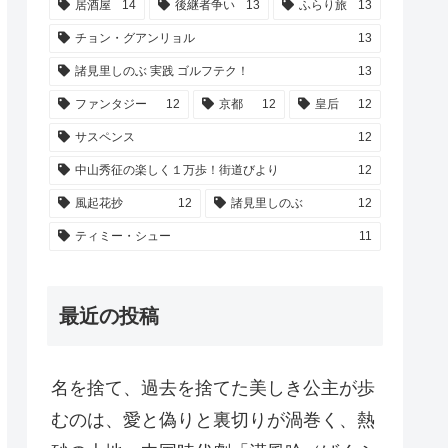
居酒屋
14
後継者争い
13
ふらり旅
13
チョン・グアンリョル
13
諸見里しのぶ 実践 ゴルフテク！
13
ファンタジー
12
京都
12
皇后
12
サスペンス
12
中山秀征の楽しく１万歩！街道びより
12
風起花抄
12
諸見里しのぶ
12
ティミー・シュー
11
最近の投稿
名を捨て、過去を捨てた美しき公主が歩
むのは、愛と偽りと裏切りが渦巻く、熱