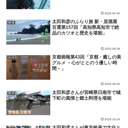
2024.04.20
太田和彦のふらり旅 新・居酒屋
酒×食
百選第157回「高知県高知市で絶
品のカツオと歴史を堪能」
2025.08.08
京都画報第43回「京都・癒しの美
酒×食
グルメ －心がととのう優しい時
間－」
2025.09.04
太田和彦さんが宮崎県日南市で城
酒×食
下町の風情と郷土料理を堪能
2024.10.24
太田和彦さんが東京銀座で文化と