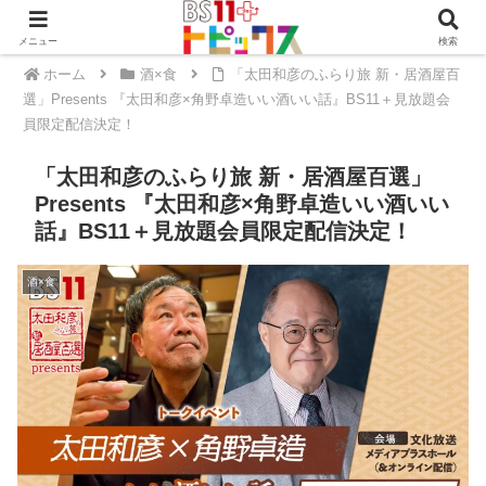
メニュー
検索
ホーム
酒×食
「太田和彦のふらり旅 新・居酒屋百
選」Presents 『太田和彦×角野卓造いい酒いい話』BS11＋見放題会
員限定配信決定！
「太田和彦のふらり旅 新・居酒屋百選」
Presents 『太田和彦×角野卓造いい酒いい
話』BS11＋見放題会員限定配信決定！
酒×食