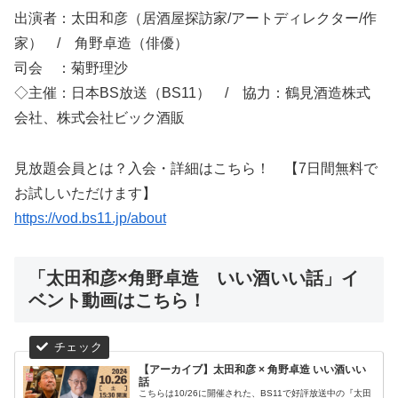
出演者：太田和彦（居酒屋探訪家/アートディレクター/作
家） / 角野卓造（俳優）
司会 ：菊野理沙
◇主催：日本BS放送（BS11） / 協力：鶴見酒造株式
会社、株式会社ビック酒販
見放題会員とは？入会・詳細はこちら！ 【7日間無料で
お試しいただけます】
https://vod.bs11.jp/about
「太田和彦×角野卓造 いい酒いい話」イ
ベント動画はこちら！
【アーカイブ】太田和彦 × 角野卓造 いい酒いい
話
こちらは10/26に開催された、BS11で好評放送中の『太田