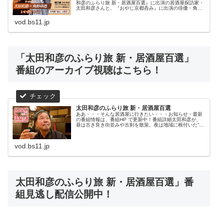
和彦のふらり旅 新・居酒屋百選』に出演の居酒屋探訪家・
太田和彦さんと、『おやじ京都呑み』に出演の俳優・角野
卓造さんの二人が、番組の垣根を越えて「お酒」のあれこ
れ、お気に入りの「居酒...
vod.bs11.jp
「太田和彦のふらり旅 新・居酒屋百選」
番組のアーカイブ視聴はこちら！
太田和彦のふらり旅 新・居酒屋百選
ああ・・・そんな居酒屋に行きたい・・・お知らせ・最新
の番組情報は、番組HP で更新中！番組詳細太田和彦が、
昼は古き良き街並みや古刹を散策。夜は地域に根付いた“上
質な居酒屋”を厳選して訪問し、店主こだわりの料理や銘酒
をじっくりお見せします！さ...
vod.bs11.jp
太田和彦のふらり旅 新・居酒屋百選」番
組見逃し配信公開中！