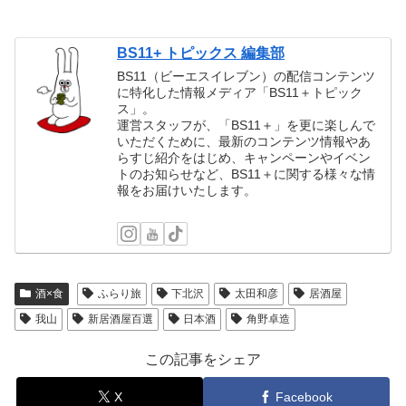
BS11+ トピックス 編集部
BS11（ビーエスイレブン）の配信コンテンツ
に特化した情報メディア「BS11＋トピック
ス」。
運営スタッフが、「BS11＋」を更に楽しんで
いただくために、最新のコンテンツ情報やあ
らすじ紹介をはじめ、キャンペーンやイベン
トのお知らせなど、BS11＋に関する様々な情
報をお届けいたします。
酒×食
ふらり旅
下北沢
太田和彦
居酒屋
我山
新居酒屋百選
日本酒
角野卓造
この記事をシェア
X
Facebook