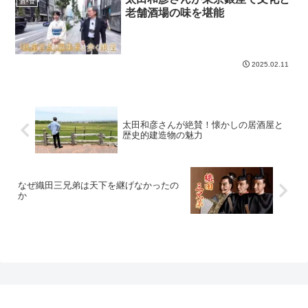
酒×食
老舗酒場の味を堪能
2025.02.11
太田和彦さんが絶賛！懐かしの居酒屋と
歴史的建造物の魅力
なぜ織田三兄弟は天下を継げなかったの
か