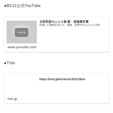
●BS11公式YouTube
太田和彦のふらり旅 新・居酒屋百選
作成した動画を友だち、家族、世界中の人たちと共有
www.youtube.com
●TVer
https://tver.jp/series/sr0t3r2dms
tver.jp