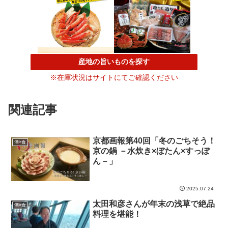
産地の旨いものを探す
※在庫状況はサイトにてご確認ください
関連記事
京都画報第40回「冬のごちそう！
酒×食
京の鍋 －水炊き×ぼたん×すっぽ
ん－」
2025.07.24
太田和彦さんが年末の浅草で絶品
酒×食
料理を堪能！