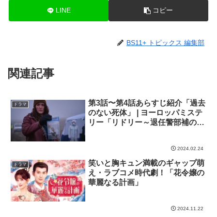
LINE
コピー
BS11+ トピックス 編集部
関連記事
第3話〜第4話あらすじ紹介「過去
ドラマ
のない死体」 | ヨーロッパミステ
リー「リドリー～退任警部補の事
件簿」
2024.02.24
笑いと胸キュン満載のギャップ萌
ドラマ
え・ラブコメ時代劇！「花令嬢の
華麗なる計画」
2024.11.22