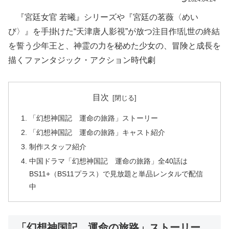
『宮廷女官 若曦』シリーズや『宮廷の茗薇〈めい
び〉』を手掛けた“天津唐人影視”が放つ注目作!乱世の終結
を誓う少年王と、神霊の力を秘めた少女の、冒険と成長を
描くファンタジック・アクション時代劇
目次
「幻想神国記 運命の旅路」ストーリー
「幻想神国記 運命の旅路」キャスト紹介
制作スタッフ紹介
中国ドラマ「幻想神国記 運命の旅路」全40話は
BS11+（BS11プラス）で見放題と単品レンタルで配信
中
「幻想神国記 運命の旅路」ストーリー