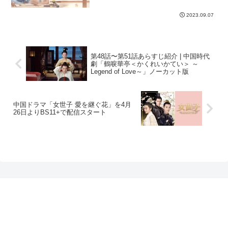
2023.09.07
第48話〜第51話あらすじ紹介 | 中国時代
劇「鶴唳華亭＜かくれいかてい＞ ～
Legend of Love～」ノーカット版
中国ドラマ「女世子 愛を継ぐ花」を4月
26日よりBS11+で配信スタート
プライバシーポリシー
お問い合わせ