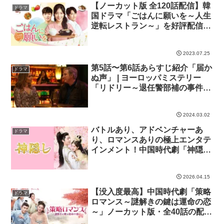
【ノーカット版 全120話配信】韓
ドラマ
国ドラマ「ごはんに願いを～人生
逆転レストラン～」を好評配信
中！
2023.07.25
第5話〜第6話あらすじ紹介「届か
ドラマ
ぬ声」 | ヨーロッパミステリー
「リドリー～退任警部補の事件
簿」
2024.03.02
バトルあり、アドベンチャーあ
ドラマ
り、ロマンスありの極上エンタテ
インメント！中国時代劇「神隠
し」
2026.04.15
【没入度最高】中国時代劇「策略
ドラマ
ロマンス～謎解きの鍵は運命の恋
～」ノーカット版・全40話の配信
中！