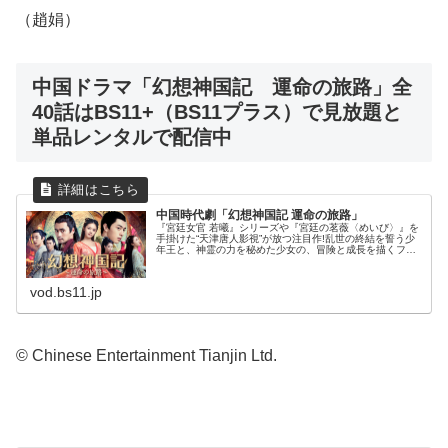
（趙娟）
中国ドラマ「幻想神国記 運命の旅路」全
40話はBS11+（BS11プラス）で見放題と
単品レンタルで配信中
中国時代劇「幻想神国記 運命の旅路」
『宮廷女官 若曦』シリーズや『宮廷の茗薇〈めいび〉』を
手掛けた“天津唐人影視”が放つ注目作!乱世の終結を誓う少
年王と、神霊の力を秘めた少女の、冒険と成長を描くファ
ンタジック・アクション時代劇ストーリー【第一話・燕国
篇／消え去りし王国】火屠辛...
vod.bs11.jp
© Chinese Entertainment Tianjin Ltd.