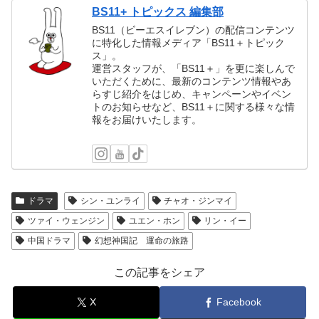
BS11+ トピックス 編集部
BS11（ビーエスイレブン）の配信コンテンツ
に特化した情報メディア「BS11＋トピック
ス」。
運営スタッフが、「BS11＋」を更に楽しんで
いただくために、最新のコンテンツ情報やあ
らすじ紹介をはじめ、キャンペーンやイベン
トのお知らせなど、BS11＋に関する様々な情
報をお届けいたします。
ドラマ
シン・ユンライ
チャオ・ジンマイ
ツァイ・ウェンジン
ユエン・ホン
リン・イー
中国ドラマ
幻想神国記 運命の旅路
この記事をシェア
X
Facebook