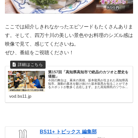
ここでは紹介しきれなかったエピソードもたくさんありま
す。そして、四万十川の美しい景色やお料理のシズル感は
映像で見て、感じてくださいね。
ぜひ、番組をご視聴ください！
第157回「高知県高知市で絶品のカツオと歴史を
堪能」
今回の舞台は、幕末の英雄、坂本龍馬が生まれた高知県高
知市。激動の幕末を駆け抜けた坂本龍馬を知ることができ
るスポットが数多く点在します。また高知県民のソウルフ
ードの1つが「カツオのタタキ」。太田さん待望の旬の味
覚です。地元で評判の初カツオと選...
vod.bs11.jp
BS11+ トピックス 編集部