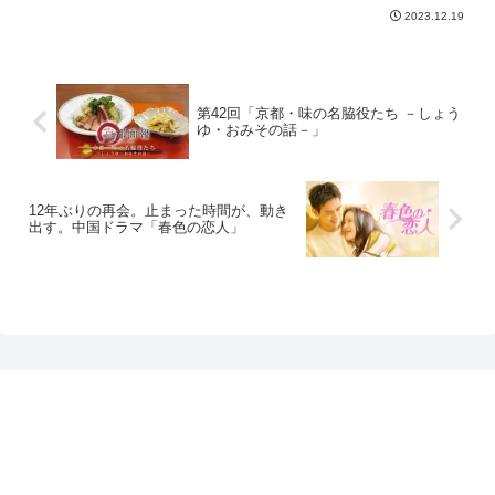
YouTubeとBS11+で配信開始
2023.12.19
第42回「京都・味の名脇役たち －しょう
ゆ・おみその話－」
12年ぶりの再会。止まった時間が、動き
出す。中国ドラマ「春色の恋人」
プライバシーポリシー
お問い合わせ