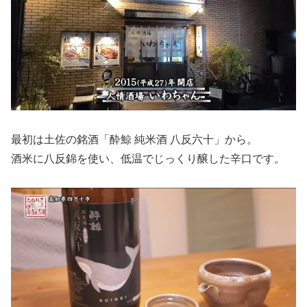
最初は土佐の銘酒「酔鯨 純米酒 八反六十」から。
酒米に八反錦を使い、低温でじっくり醸した辛口です。