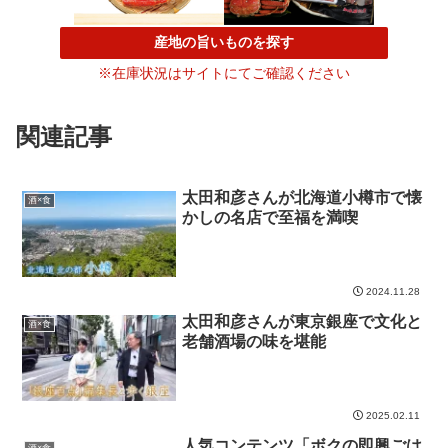
産地の旨いものを探す
※在庫状況はサイトにてご確認ください
関連記事
太田和彦さんが北海道小樽市で懐
酒×食
かしの名店で至福を満喫
2024.11.28
太田和彦さんが東京銀座で文化と
酒×食
老舗酒場の味を堪能
2025.02.11
人気コンテンツ「ボクの即興ごは
酒×食