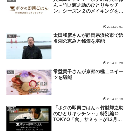
ん～竹財輝之助のひとりキッチ
ン」シーズン２のメイキングを配
信！
2023.09.01
太田和彦さんが静岡県浜松市で浜
酒×食
名湖の恵みと銘酒を堪能
2024.08.29
常盤貴子さんが京都の極上スイー
紀行
ツを堪能
2024.06.19
「ボクの即興ごはん～竹財輝之助
酒×食
のひとりキッチン～」特別編＠
TOKYO「食」サミットが12月25
日（月）夜8時よりBS11公式