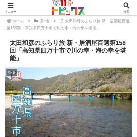
メニュー
検索
ホーム
酒×食
太田和彦のふらり旅 新・居酒屋百選
第158回「高知県四万十市で川の幸・海の幸を堪能」
太田和彦のふらり旅 新・居酒屋百選第158
回「高知県四万十市で川の幸・海の幸を堪
能」
酒×食