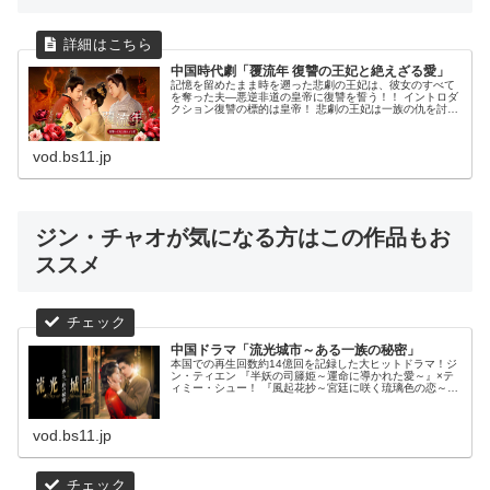
中国時代劇「覆流年 復讐の王妃と絶えざる愛」
記憶を留めたまま時を遡った悲劇の王妃は、彼女のすべて
を奪った夫―悪逆非道の皇帝に復讐を誓う！！ イントロダ
クション復讐の標的は皇帝！ 悲劇の王妃は一族の仇を討
ち、真実の愛を手にすることができるのか？ 再生回数14億
回を超えるヒットを記録した...
vod.bs11.jp
ジン・チャオが気になる方はこの作品もお
ススメ
中国ドラマ「流光城市～ある一族の秘密」
本国での再生回数約14億回を記録した大ヒットドラマ！ジ
ン・ティエン 『半妖の司籐姫～運命に導かれた愛～』×テ
ィミー・シュー！ 『風起花抄～宮廷に咲く琉璃色の恋～』
愛か、復讐か――。愛憎が交差するラブ＆サスペンスの決
定版！！イントロダクション...
vod.bs11.jp