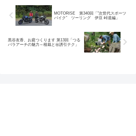
MOTORISE 第340回「”次世代スポーツ
バイク” ツーリング 伊豆 峠道編」
黒谷友香、お庭つくります 第13回「つる
バラアーチの魅力～植栽と㊙誘引テク」
プライバシーポリシー
お問い合わせ
BS11+ 公式SNSアカウント