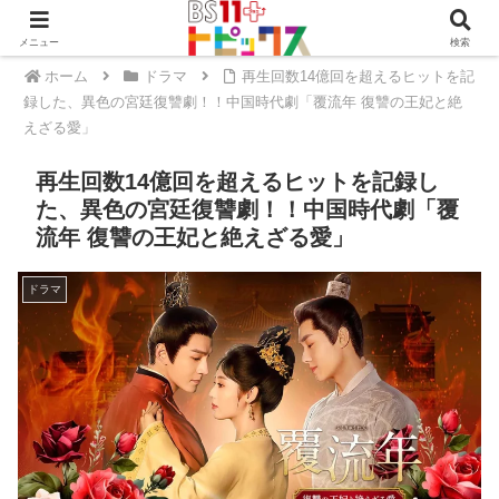
メニュー
検索
ホーム
ドラマ
再生回数14億回を超えるヒットを記
録した、異色の宮廷復讐劇！！中国時代劇「覆流年 復讐の王妃と絶
えざる愛」
再生回数14億回を超えるヒットを記録し
た、異色の宮廷復讐劇！！中国時代劇「覆
流年 復讐の王妃と絶えざる愛」
ドラマ