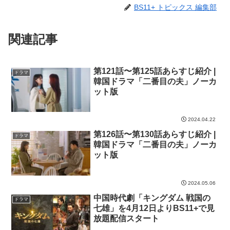
BS11+ トピックス 編集部
関連記事
第121話〜第125話あらすじ紹介 |
ドラマ
韓国ドラマ「二番目の夫」ノーカ
ット版
2024.04.22
第126話〜第130話あらすじ紹介 |
ドラマ
韓国ドラマ「二番目の夫」ノーカ
ット版
2024.05.06
中国時代劇「キングダム 戦国の
ドラマ
七雄」を4月12日よりBS11+で見
放題配信スタート