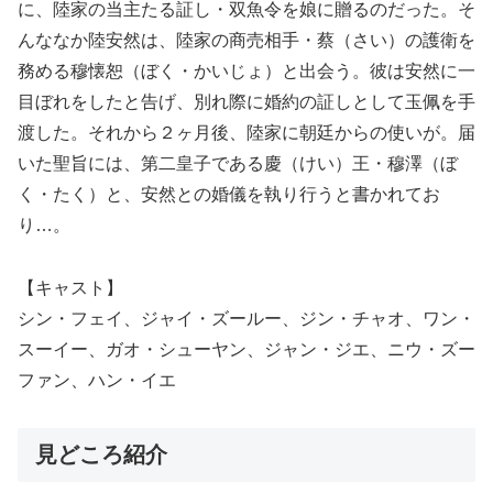
に、陸家の当主たる証し・双魚令を娘に贈るのだった。そ
んななか陸安然は、陸家の商売相手・蔡（さい）の護衛を
務める穆懐恕（ぼく・かいじょ）と出会う。彼は安然に一
目ぼれをしたと告げ、別れ際に婚約の証しとして玉佩を手
渡した。それから２ヶ月後、陸家に朝廷からの使いが。届
いた聖旨には、第二皇子である慶（けい）王・穆澤（ぼ
く・たく）と、安然との婚儀を執り行うと書かれてお
り…。
【キャスト】
シン・フェイ、ジャイ・ズールー、ジン・チャオ、ワン・
スーイー、ガオ・シューヤン、ジャン・ジエ、ニウ・ズー
ファン、ハン・イエ
見どころ紹介