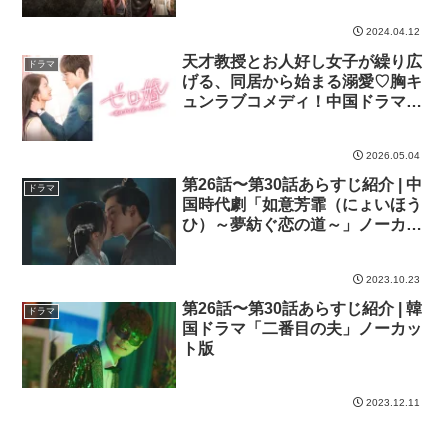
2024.04.12
天才教授とお人好し女子が繰り広
ドラマ
げる、同居から始まる溺愛♡胸キ
ュンラブコメディ！中国ドラマ
「ゼロ婚～恋はプロポーズのあと
で～」
2026.05.04
第26話〜第30話あらすじ紹介 | 中
ドラマ
国時代劇「如意芳霏（にょいほう
ひ）～夢紡ぐ恋の道～」ノーカッ
ト版
2023.10.23
第26話〜第30話あらすじ紹介 | 韓
ドラマ
国ドラマ「二番目の夫」ノーカッ
ト版
2023.12.11