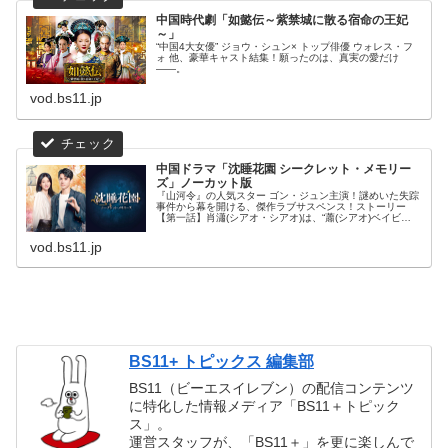
中国時代劇「如懿伝～紫禁城に散る宿命の王妃
～」
“中国4大女優” ジョウ・シュン× トップ俳優 ウォレス・フ
ォ 他、豪華キャスト結集！願ったのは、真実の愛だけ
――。
vod.bs11.jp
中国ドラマ「沈睡花園 シークレット・メモリー
ズ」ノーカット版
『山河令』の人気スター ゴン・ジュン主演！謎めいた失踪
事件から幕を開ける、傑作ラブサスペンス！ストーリー
【第一話】肖瀟(シアオ・シアオ)は、“蕭(シアオ)ベイビ
ー”の名で知られる有名ブロガー。恋愛に悩む女性にアドバ
イスをする彼女のSNSは、...
vod.bs11.jp
BS11+ トピックス 編集部
BS11（ビーエスイレブン）の配信コンテンツ
に特化した情報メディア「BS11＋トピック
ス」。
運営スタッフが、「BS11＋」を更に楽しんで