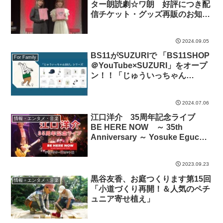
ター朗読劇☆ワ朗 好評につき配
信チケット・グッズ再販のお知ら
せ！
2024.09.05
BS11がSUZURIで 「BS11SHOP
For Family
＠YouTube×SUZURI」をオープ
ン！！「じゅういっちゃん
GOLF」シリーズのグッズ販売を
開始！！
2024.07.06
江口洋介 35周年記念ライブ
情報・エンタメ・音楽
BE HERE NOW ～ 35th
Anniversary ～ Yosuke Eguchi
LIVE 2023 ディレクターズカット
版を9月24日（日）20時より配信
2023.09.23
開始!
黒谷友香、お庭つくります第15回
情報・エンタメ・音楽
「小道づくり再開！＆人気のペチ
ュニア寄せ植え」