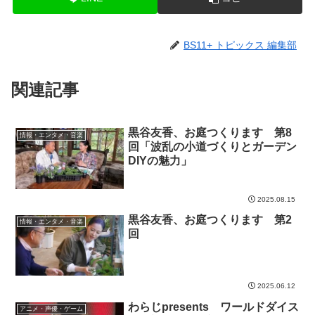
BS11+ トピックス 編集部
関連記事
黒谷友香、お庭つくります 第8
情報・エンタメ・音楽
回「波乱の小道づくりとガーデン
DIYの魅力」
2025.08.15
黒谷友香、お庭つくります 第2
情報・エンタメ・音楽
回
2025.06.12
わらじpresents ワールドダイス
アニメ・声優・ゲーム