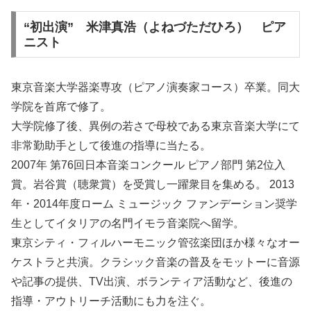
“初出演” 米津真浩（よねづただひろ） ピア
ニスト
東京音楽大学器楽専攻（ピアノ演奏家コース）卒業。同大
学院を首席で修了。
大学院修了後、異例の若さで母校である東京音楽大学にて
非常勤助手として後進の指導に当たる。
2007年 第76回日本音楽コンクール ピアノ部門 第2位入
賞。岩谷賞（聴衆賞）を受賞し一躍衆目を集める。 2013
年・2014年度ローム ミュージック ファンデーション奨学
生としてイタリアの名門イモラ音楽院へ留学。
東京シティ・フィルハーモニック管弦楽団ほか様々なオー
ケストラと共演。クラシック音楽の普及をモットーに音源
や記事の提供、TV出演、ボランティア活動など、後進の
指導・アウトリーチ活動にも力を注ぐ。