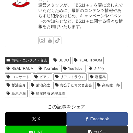
運営スタッフが、「BS11＋」を更に楽しんで
いただくために、最新のコンテンツ情報やあ
らすじ紹介をはじめ、キャンペーンやイベン
トのお知らせなど、BS11＋に関する様々な情
報をお届けいたします。
情報・エンタメ・音楽
BUDO
REAL TRAUM
REALTRAUM
YouTube
YouTuber
ぶどう
コンサート
ピアノ
リアルトラウム
堺裕馬
杉浦奎介
菊池亮太
貴公子たちの音楽会
高島健一郎
鳥尾匠海
鳥尾匠海 米津真浩
この記事をシェア
X
Facebook
LINE
コピー