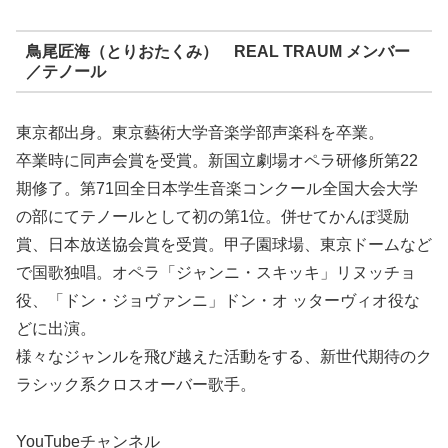
鳥尾匠海（とりおたくみ） REAL TRAUM メンバー
／テノール
東京都出身。東京藝術大学音楽学部声楽科を卒業。
卒業時に同声会賞を受賞。新国立劇場オペラ研修所第22
期修了。第71回全日本学生音楽コンクール全国大会大学
の部にてテノールとして初の第1位。併せてかんぽ奨励
賞、日本放送協会賞を受賞。甲子園球場、東京ドームなど
で国歌独唱。オペラ「ジャンニ・スキッキ」リヌッチョ
役、「ドン・ジョヴァンニ」ドン・オ ッターヴィオ役な
どに出演。
様々なジャンルを飛び越えた活動をする、新世代期待のク
ラシック系クロスオーバー歌手。
YouTubeチャンネル