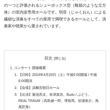
の一つと評価されるシューボックス型（靴箱のような立方
体）の室内楽専用ホールです。弱音（じゃくおん）による
繊細な演奏をすべての座席で満喫できるホールとして、演
奏家や聴衆から愛されています。
目次
コンサート 開催概要
【日時】2024年4月20日（土）午後5:00開場 / 午後
6:00開演
【会場】浜離宮朝日ホール
【出演】菊池亮太、米津真浩、Budo / ぶどう、
REAL TRAUM（高島健一郎、堺裕馬、杉浦奎介、鳥
尾匠海）