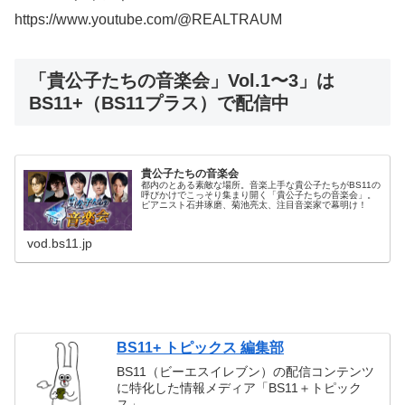
https://www.youtube.com/@REALTRAUM
「貴公子たちの音楽会」Vol.1〜3」は
BS11+（BS11プラス）で配信中
貴公子たちの音楽会
都内のとある素敵な場所。音楽上手な貴公子たちがBS11の
呼びかけでこっそり集まり開く「貴公子たちの音楽会」。
ピアニスト石井琢磨、菊池亮太、注目音楽家で幕明け！
vod.bs11.jp
BS11+ トピックス 編集部
BS11（ビーエスイレブン）の配信コンテンツ
に特化した情報メディア「BS11＋トピック
ス」。