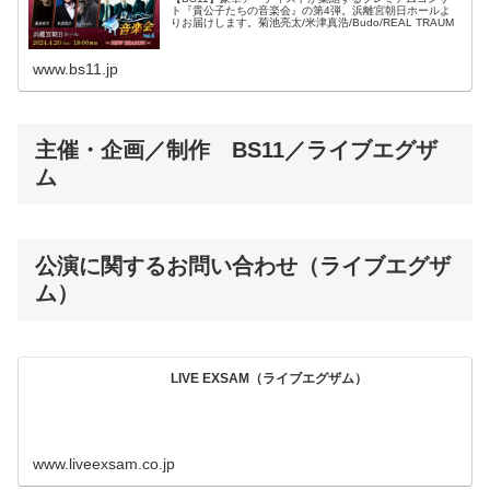
ト『貴公子たちの音楽会』の第4弾。浜離宮朝日ホールよ
りお届けします。菊池亮太/米津真浩/Budo/REAL TRAUM
www.bs11.jp
主催・企画／制作 BS11／ライブエグザ
ム
公演に関するお問い合わせ（ライブエグザ
ム）
LIVE EXSAM（ライブエグザム）
www.liveexsam.co.jp