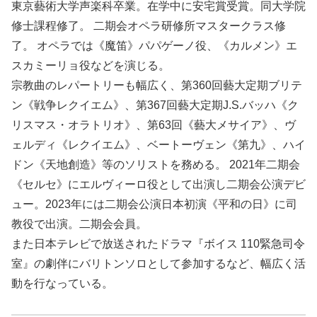
東京藝術大学声楽科卒業。在学中に安宅賞受賞。同大学院
修士課程修了。 二期会オペラ研修所マスタークラス修
了。 オペラでは《魔笛》パパゲーノ役、《カルメン》エ
スカミーリョ役などを演じる。
宗教曲のレパートリーも幅広く、第360回藝大定期ブリテ
ン《戦争レクイエム》、第367回藝大定期J.S.バッハ《ク
リスマス・オラトリオ》、第63回《藝大メサイア》、ヴ
ェルディ《レクイエム》、ベートーヴェン《第九》、ハイ
ドン《天地創造》等のソリストを務める。 2021年二期会
《セルセ》にエルヴィーロ役として出演し二期会公演デビ
ュー。2023年には二期会公演日本初演《平和の日》に司
教役で出演。二期会会員。
また日本テレビで放送されたドラマ『ボイス 110緊急司令
室』の劇伴にバリトンソロとして参加するなど、幅広く活
動を行なっている。