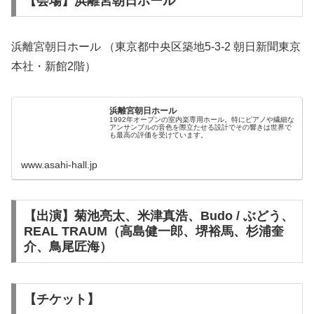
【会場】浜離宮朝日ホール
浜離宮朝日ホール （東京都中央区築地5-3-2 朝日新聞東京
本社・新館2階）
浜離宮朝日ホール
1992年オープンの室内楽専用ホール。特にピアノや繊細な
アンサンブルの音色を際立たせる設計でその響きは世界で
も最高の評価を受けています。
www.asahi-hall.jp
【出演】菊池亮太、米津真浩、Budo / ぶどう、
REAL TRAUM（高島健一郎、堺裕馬、杉浦奎
介、鳥尾匠海）
【チケット】