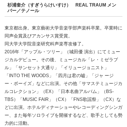
杉浦奎介（すぎうらけいすけ） REAL TRAUM メン
バー／テノール
東京都出身。東京藝術大学音楽学部声楽科卒業。卒業時に
同声会賞及びアカンサス賞受賞。
同大学大学院音楽研究科声楽専攻修了。
2016年「アップル・ツリー」（城田優 演出）にてミュー
ジカルデビュー。その後、ミュージカル「レ・ミゼラブ
ル」「サンセット大通り」「イリュージョニスト」
「INTO THE WOODS」「四月は君の嘘」「ジャ ージ
ー・ボーイズ」などに出演。その他「サマステミュージカ
ルコレクション」（EX）「日本名曲アルバム」（BS-
TBS）「MUSIC FAIR」（CX）「FNS歌謡祭」（CX）な
どに出演。ホテルディナーショーやレコーディングシンガ
ー、また毎年ソロライブを開催するなど、歌手としても勢
力的に活動。