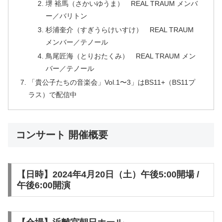
堺 裕馬（さかいゆうま） REAL TRAUM メンバ
ー／バリトン
杉浦奎介（すぎうらけいすけ） REAL TRAUM
メンバー／テノール
鳥尾匠海（とりおたくみ） REAL TRAUM メン
バー／テノール
「貴公子たちの音楽会」Vol.1〜3」はBS11+（BS11プ
ラス）で配信中
コンサート 開催概要
【日時】2024年4月20日（土）午後5:00開場 /
午後6:00開演