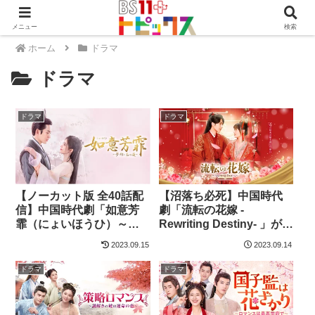
メニュー
検索
ホーム
ドラマ
ドラマ
ドラマ
ドラマ
【ノーカット版 全40話配
【沼落ち必死】中国時代
信】中国時代劇「如意芳
劇「流転の花嫁 -
霏（にょいほうひ）～夢
Rewriting Destiny- 」が9
紡ぐ恋の道～」を好評配
月4日から配信開始。全24
2023.09.15
2023.09.14
信中！
話を月〜金曜日更新！
ドラマ
ドラマ