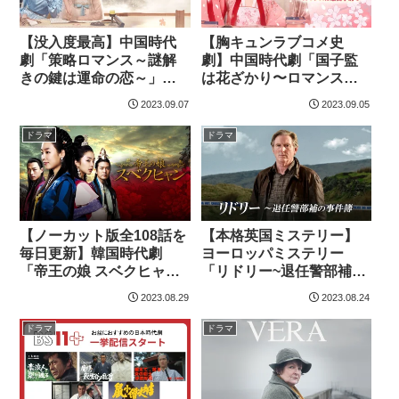
【没入度最高】中国時代
【胸キュンラブコメ史
劇「策略ロマンス～謎解
劇】中国時代劇「国子監
きの鍵は運命の恋～」ノ
は花ざかり〜ロマンスは
ーカット版・全40話の配
最高学府で〜」ノーカッ
2023.09.07
2023.09.05
信中！
ト版・全34話の配信中！
ドラマ
ドラマ
【ノーカット版全108話を
【本格英国ミステリー】
毎日更新】韓国時代劇
ヨーロッパミステリー
「帝王の娘 スベクヒャ
「リドリー~退任警部補の
ン」を見放題と単品レン
事件簿」全8話を見放題配
2023.08.29
2023.08.24
タルでチェックしよう
信中！
ドラマ
ドラマ