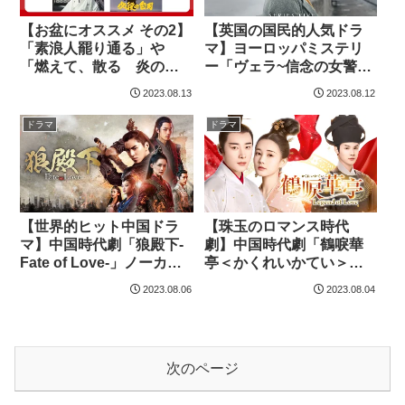
【お盆にオススメ その2】
【英国の国民的人気ドラ
「素浪人罷り通る」や
マ】ヨーロッパミステリ
「燃えて、散る 炎の剣
ー「ヴェラ~信念の女警部
士 沖田総司」などの日
~ シーズン5」全8話をシー
2023.08.13
2023.08.12
本時代劇の見放題配信を
ズン４に続いて配信中！
スタート
ドラマ
ドラマ
【世界的ヒット中国ドラ
【珠玉のロマンス時代
マ】中国時代劇「狼殿下‐
劇】中国時代劇「鶴唳華
Fate of Love‐」ノーカッ
亭＜かくれいかてい＞
ト版・全54話を好評配信
~Legend of Love~」ノー
2023.08.06
2023.08.04
中！
カット版・全60話を好評
配信中！
次のページ