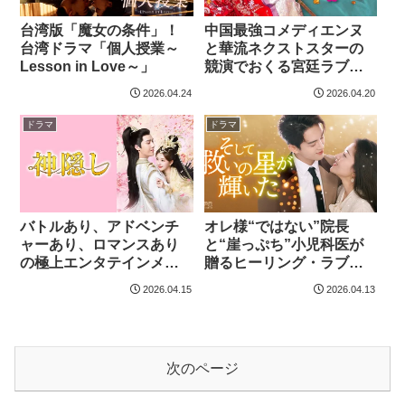
台湾版「魔女の条件」！
中国最強コメディエンヌ
台湾ドラマ「個人授業～
と華流ネクストスターの
Lesson in Love～」
競演でおくる宮廷ラブコ
メディの傑作！中国時代
2026.04.24
2026.04.20
劇「劉皇后の仰せのまま
に」
ドラマ
ドラマ
バトルあり、アドベンチ
オレ様“ではない”院長
ャーあり、ロマンスあり
と“崖っぷち”小児科医が
の極上エンタテインメン
贈るヒーリング・ラブロ
ト！中国時代劇「神隠
マンス！中国ドラマ「そ
2026.04.15
2026.04.13
し」
して救いの星が輝いた」
次のページ