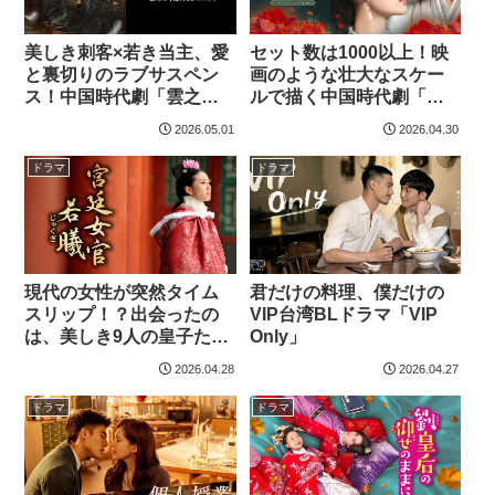
美しき刺客×若き当主、愛
セット数は1000以上！映
と裏切りのラブサスペン
画のような壮大なスケー
ス！中国時代劇「雲之羽
ルで描く中国時代劇「驪
～揺らめく愛、刹那の二
妃（りひ）-The Song of
2026.05.01
2026.04.30
人～」
Glory-」
ドラマ
ドラマ
現代の女性が突然タイム
君だけの料理、僕だけの
スリップ！？出会ったの
VIP台湾BLドラマ「VIP
は、美しき9人の皇子たち
Only」
―中国時代劇「宮廷女官
2026.04.28
2026.04.27
若曦」
ドラマ
ドラマ