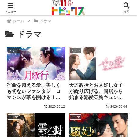
メニュー
検索
ホーム
ドラマ
ドラマ
ドラマ
ドラマ
宿命を超える愛、美しく
天才教授とお人好し女子
も切ないファンタジーロ
が繰り広げる、同居から
マンスが幕を開ける！中
始まる溺愛♡胸キュンラ
国時代劇「月歌行」
ブコメディ！中国ドラマ
2026.05.12
2026.05.04
「ゼロ婚～恋はプロポー
ズのあとで～」
ドラマ
ドラマ