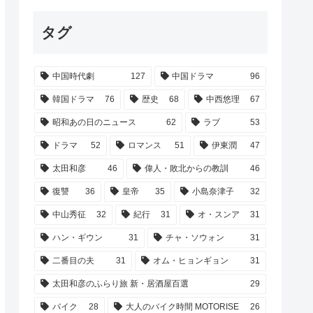
タグ
中国時代劇
127
中国ドラマ
96
韓国ドラマ
76
歴史
68
中西悠理
67
昭和あの日のニュース
62
ラブ
53
ドラマ
52
ロマンス
51
伊東潤
47
太田和彦
46
偉人・敗北からの教訓
46
復讐
36
皇帝
35
小島奈津子
32
中山秀征
32
紀行
31
オ・スンア
31
ハン・ギウン
31
チャ・ソウォン
31
二番目の夫
31
オム・ヒョンギョン
31
太田和彦のふらり旅 新・居酒屋百選
29
バイク
28
大人のバイク時間 MOTORISE
26