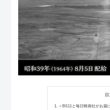
目
＜BS11と毎日映画社がお