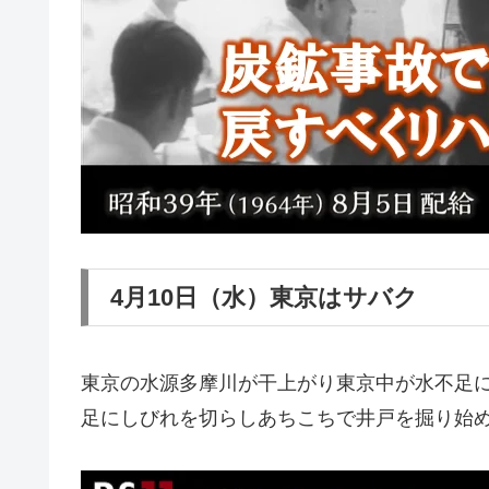
4月10日（水）東京はサバク
東京の水源多摩川が干上がり東京中が水不足
足にしびれを切らしあちこちで井戸を掘り始