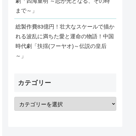
劇「四海重明 ～恋が光となる、その時
まで～」
総製作費83億円！壮大なスケールで描か
れる波乱に満ちた愛と運命の物語！中国
時代劇「扶揺(フーヤオ)～伝説の皇后
～」
カテゴリー