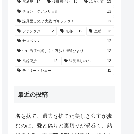
居酒屋
14
後継者争い
13
ふらり旅
13
チョン・グアンリョル
13
諸見里しのぶ 実践 ゴルフテク！
13
ファンタジー
12
京都
12
皇后
12
サスペンス
12
中山秀征の楽しく１万歩！街道びより
12
風起花抄
12
諸見里しのぶ
12
ティミー・シュー
11
最近の投稿
名を捨て、過去を捨てた美しき公主が歩
むのは、愛と偽りと裏切りが渦巻く、熱