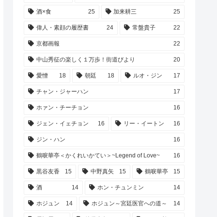
酒×食
25
加来耕三
25
偉人・素顔の履歴書
24
常盤貴子
22
京都画報
22
中山秀征の楽しく１万歩！街道びより
20
愛憎
18
朝廷
18
ルオ・ジン
17
チャン・ジャーハン
17
ホァン・チーチョン
16
ジェン・イェチョン
16
リー・イートン
16
ジン・ハン
16
鶴唳華亭＜かくれいかてい＞~Legend of Love~
16
黒谷友香
15
中野真矢
15
鶴唳華亭
15
酒
14
ホン・チュンミン
14
ホジュン
14
ホジュン～宮廷医官への道～
14