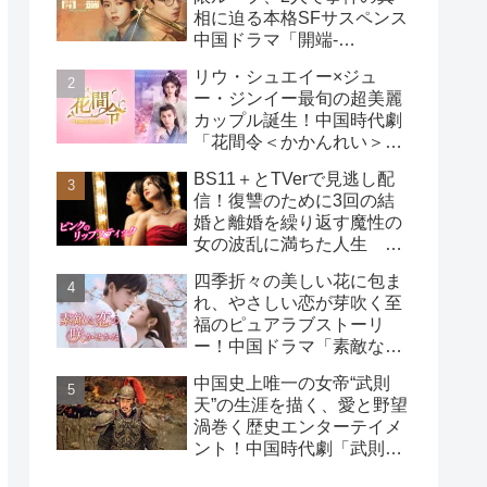
相に迫る本格SFサスペンス
中国ドラマ「開端-
RESET-」
リウ・シュエイー×ジュ
ー・ジンイー最旬の超美麗
カップル誕生！中国時代劇
「花間令＜かかんれい＞～
Lost in Love～」
BS11＋とTVerで見逃し配
信！復讐のために3回の結
婚と離婚を繰り返す魔性の
女の波乱に満ちた人生
韓国ドラマ「ピンクのリッ
四季折々の美しい花に包ま
プスティック」
れ、やさしい恋が芽吹く至
福のピュアラブストーリ
ー！中国ドラマ「素敵な恋
の咲かせかた」
中国史上唯一の女帝“武則
天”の生涯を描く、愛と野望
渦巻く歴史エンターテイメ
ント！中国時代劇「武則天
-The Empress-」