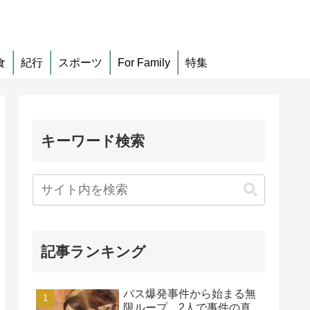
食
紀行
スポーツ
For Family
特集
キーワード検索
記事ランキング
バス爆発事件から始まる無
限ループ、2人で事件の真